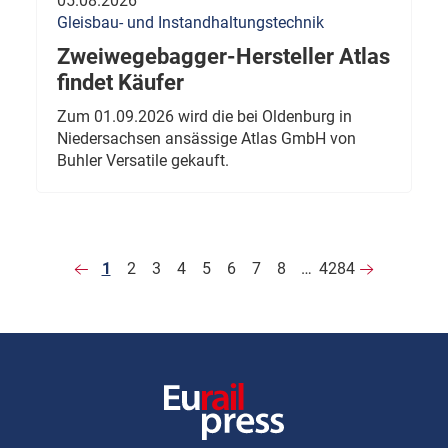
05.08.2026
Gleisbau- und Instandhaltungstechnik
Zweiwegebagger-Hersteller Atlas
findet Käufer
Zum 01.09.2026 wird die bei Oldenburg in
Niedersachsen ansässige Atlas GmbH von
Buhler Versatile gekauft.
1
2
3
4
5
6
7
8
…
4284