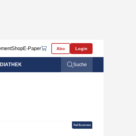
ement
Shop
E-Paper
Abo
Login
Suche
DIATHEK
Rail Business