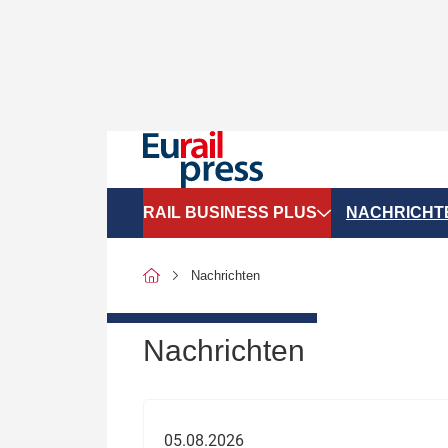
RAIL BUSINESS PLUS
NACHRICHT
Organigramme
Politik
Nachrichten
SGV-Marktdaten
Recht
SPNV-Marktdaten
Personen &
Nachrichten
Bilanzen
Unternehme
Recht
Betrieb & S
05.08.2026