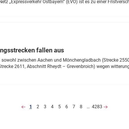
Netz „Expressverkehr Ostbayern“ (EVO) ist es zu einer Fristver
ngsstrecken fallen aus
 es sowohl zwischen Aachen und Mönchengladbach (Strecke 2550,
recke 2611, Abschnitt Rheydt – Grevenbroich) wegen witterun
1
2
3
4
5
6
7
8
…
4283