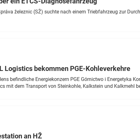
ber ein ETCS-Diagnosefahrzeug
r Správa železnic (SŽ) suchte nach einem Triebfahrzeug zur Dur
TL Logistics bekommen PGE-Kohleverkehre
olens befindliche Energiekonzern PGE Górnictwo i Energetyka K
cs mit dem Transport von Steinkohle, Kalkstein und Kalkmehl be
estation an HŽ