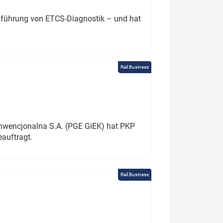
chführung von ETCS-Diagnostik – und hat
Rail Business
onwencjonalna S.A. (PGE GiEK) hat PKP
auftragt.
Rail Business