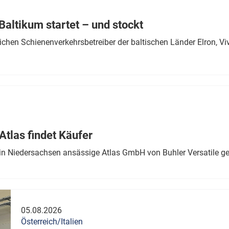
Eurailpress Career Boost
 & Komponenten
altikum startet – und stockt
ur & Ausrüstung
chen Schienenverkehrsbetreiber der baltischen Länder Elron, V
tlas findet Käufer
in Niedersachsen ansässige Atlas GmbH von Buhler Versatile ge
05.08.2026
Österreich/Italien