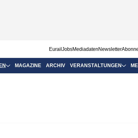
EurailJobs
Mediadaten
Newsletter
Abonn
EN
MAGAZINE
ARCHIV
VERANSTALTUNGEN
ME
Eurailpress-
Veranstaltungen
Rad-Schiene Tagung
 Positionen
IRSA 2025
n & Märkte
Branchentermine
ervices