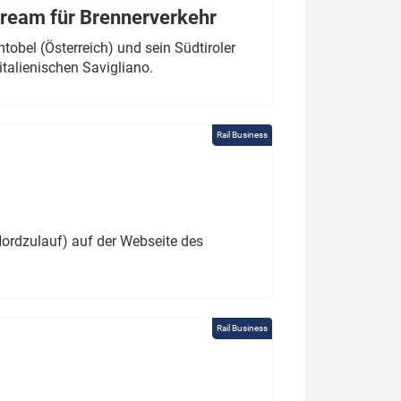
tream für Brennerverkehr
obel (Österreich) und sein Südtiroler
italienischen Savigliano.
Rail Business
ordzulauf) auf der Webseite des
Rail Business