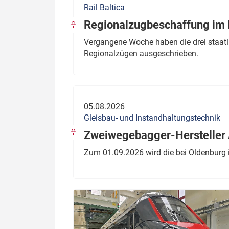
Rail Baltica
Politik
Fahrzeuge
Regionalzugbeschaffung im B
Verbände: Wer spricht für
Infrastrukt
Vergangene Woche haben die drei staatli
wen?
Regionalzügen ausgeschrieben.
ÖPNV
Marktplatz: Wer macht was?
Start-Up-Check
05.08.2026
Thema des Monats
Gleisbau- und Instandhaltungstechnik
Dossier: Generalsanierung
Zweiwegebagger-Hersteller A
Dossier: ETCS
Zum 01.09.2026 wird die bei Oldenburg 
Dossier:
Stellwerksbesetzung