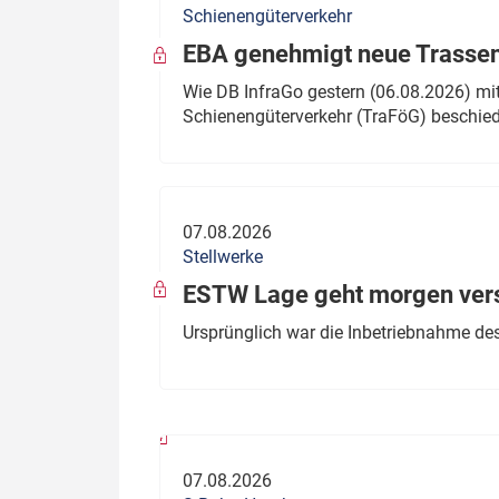
Schienengüterverkehr
Politik
Fahrzeuge
EBA genehmigt neue Trassen
Verbände: Wer spricht für
Infrastrukt
Wie DB InfraGo gestern (06.08.2026) mit
wen?
Schienengüterverkehr (TraFöG) beschie
ÖPNV
Marktplatz: Wer macht was?
Start-Up-Check
07.08.2026
Thema des Monats
Stellwerke
Dossier: Generalsanierung
ESTW Lage geht morgen versp
Dossier: ETCS
Ursprünglich war die Inbetriebnahme des
Dossier:
Stellwerksbesetzung
07.08.2026