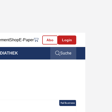
ement
Shop
E-Paper
Abo
Login
Suche
DIATHEK
Rail Business