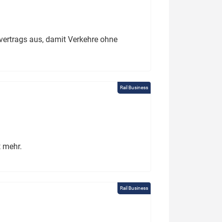
ertrags aus, damit Verkehre ohne
Rail Business
t mehr.
Rail Business