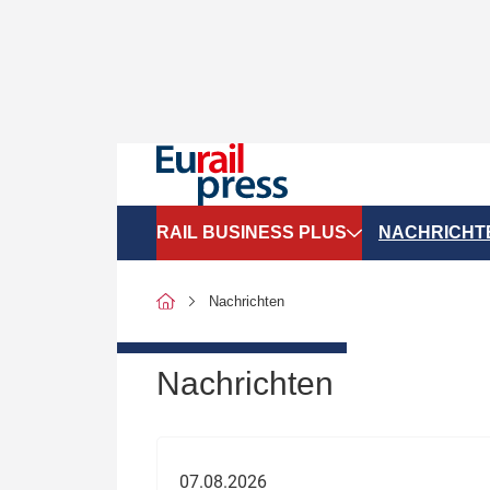
RAIL BUSINESS PLUS
NACHRICHT
Organigramme
Politik
Nachrichten
SGV-Marktdaten
Recht
SPNV-Marktdaten
Personen &
Nachrichten
Bilanzen
Unternehme
Recht
Betrieb & S
07.08.2026