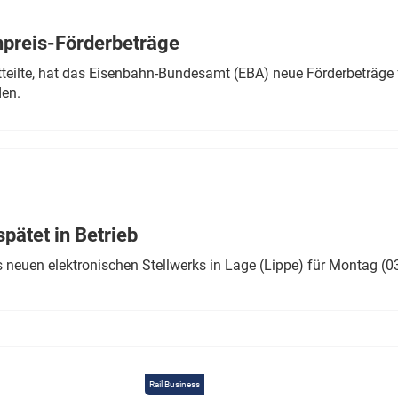
Eurailpress Career Boost
 & Komponenten
preis-Förderbeträge
ur & Ausrüstung
teilte, hat das Eisenbahn-Bundesamt (EBA) neue Förderbeträge 
den.
ätet in Betrieb
 neuen elektronischen Stellwerks in Lage (Lippe) für Montag (0
Rail Business