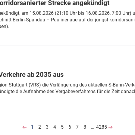
rridorsanierter Strecke angekündigt
gekündigt, am 15.08.2026 (21:10 Uhr bis 16.08.2026, 7:00 Uhr) 
hnitt Berlin-Spandau – Paulinenaue auf der jüngst korridorsan
ben).
Verkehre ab 2035 aus
n Stuttgart (VRS) die Verlängerung des aktuellen S-Bahn-Verk
ndigte die Aufnahme des Vergabeverfahrens für die Zeit danac
1
2
3
4
5
6
7
8
…
4285