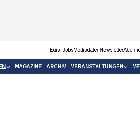
EurailJobs
Mediadaten
Newsletter
Abonn
EN
MAGAZINE
ARCHIV
VERANSTALTUNGEN
ME
Eurailpress-
Veranstaltungen
Rad-Schiene Tagung
 Positionen
IRSA 2025
n & Märkte
Branchentermine
ervices