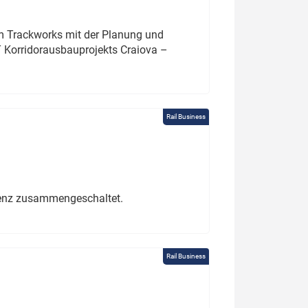
um Trackworks mit der Planung und
 Korridorausbauprojekts Craiova –
Rail Business
erenz zusammengeschaltet.
Rail Business