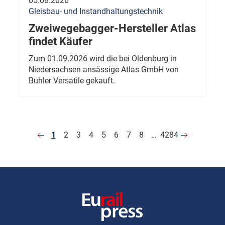
05.08.2026
Gleisbau- und Instandhaltungstechnik
Zweiwegebagger-Hersteller Atlas
findet Käufer
Zum 01.09.2026 wird die bei Oldenburg in
Niedersachsen ansässige Atlas GmbH von
Buhler Versatile gekauft.
1
2
3
4
5
6
7
8
…
4284