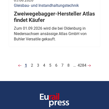
05.08.2026
Gleisbau- und Instandhaltungstechnik
Zweiwegebagger-Hersteller Atlas
findet Käufer
Zum 01.09.2026 wird die bei Oldenburg in
Niedersachsen ansässige Atlas GmbH von
Buhler Versatile gekauft.
1
2
3
4
5
6
7
8
…
4284