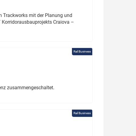
um Trackworks mit der Planung und
 Korridorausbauprojekts Craiova –
Rail Business
erenz zusammengeschaltet.
Rail Business