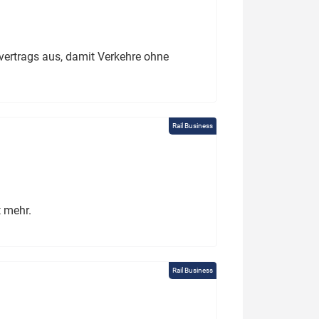
ertrags aus, damit Verkehre ohne
Rail Business
t mehr.
Rail Business