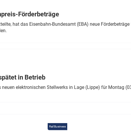
Eurailpress Career Boost
 & Komponenten
preis-Förderbeträge
ur & Ausrüstung
teilte, hat das Eisenbahn-Bundesamt (EBA) neue Förderbeträge 
den.
ätet in Betrieb
 neuen elektronischen Stellwerks in Lage (Lippe) für Montag (0
Rail Business