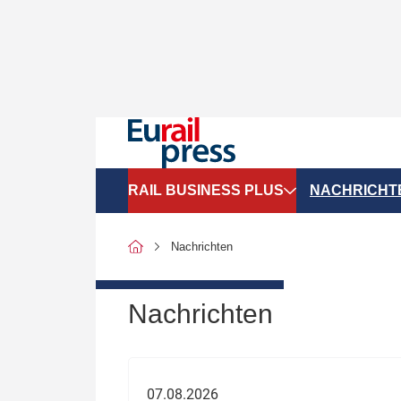
RAIL BUSINESS PLUS
NACHRICHT
Organigramme
Politik
Nachrichten
SGV-Marktdaten
Recht
SPNV-Marktdaten
Personen &
Nachrichten
Bilanzen
Unternehme
Recht
Betrieb & S
07.08.2026