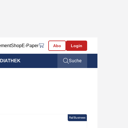
ement
Shop
E-Paper
Abo
Login
Suche
DIATHEK
Rail Business