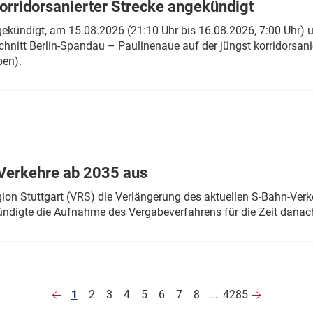
rridorsanierter Strecke angekündigt
gekündigt, am 15.08.2026 (21:10 Uhr bis 16.08.2026, 7:00 Uhr) 
hnitt Berlin-Spandau – Paulinenaue auf der jüngst korridorsan
ben).
Verkehre ab 2035 aus
n Stuttgart (VRS) die Verlängerung des aktuellen S-Bahn-Verk
ndigte die Aufnahme des Vergabeverfahrens für die Zeit danac
1
2
3
4
5
6
7
8
…
4285