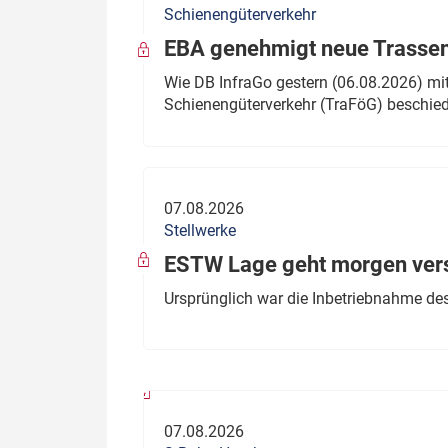
Schienengüterverkehr
Politik
Fahrzeuge
EBA genehmigt neue Trassen
Verbände: Wer spricht für
Infrastrukt
Wie DB InfraGo gestern (06.08.2026) mit
wen?
Schienengüterverkehr (TraFöG) beschie
ÖPNV
Marktplatz: Wer macht was?
Start-Up-Check
07.08.2026
Thema des Monats
Stellwerke
Dossier: Generalsanierung
ESTW Lage geht morgen versp
Dossier: ETCS
Ursprünglich war die Inbetriebnahme des
Dossier:
Stellwerksbesetzung
07.08.2026