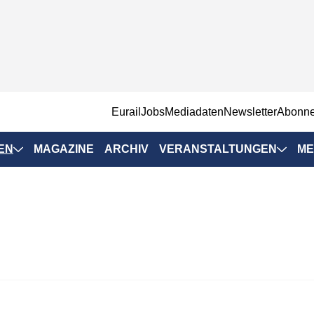
EurailJobs
Mediadaten
Newsletter
Abonn
EN
MAGAZINE
ARCHIV
VERANSTALTUNGEN
ME
Eurailpress-
Veranstaltungen
Rad-Schiene Tagung
 Positionen
IRSA 2025
n & Märkte
Branchentermine
ervices