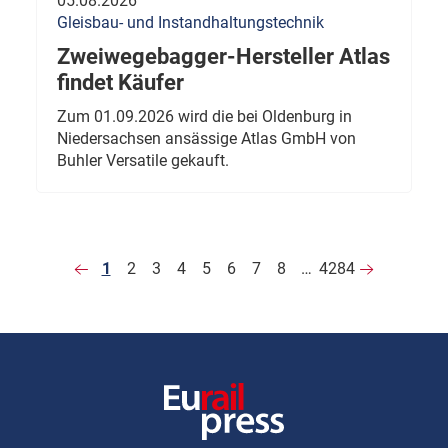
05.08.2026
Gleisbau- und Instandhaltungstechnik
Zweiwegebagger-Hersteller Atlas
findet Käufer
Zum 01.09.2026 wird die bei Oldenburg in
Niedersachsen ansässige Atlas GmbH von
Buhler Versatile gekauft.
1
2
3
4
5
6
7
8
…
4284