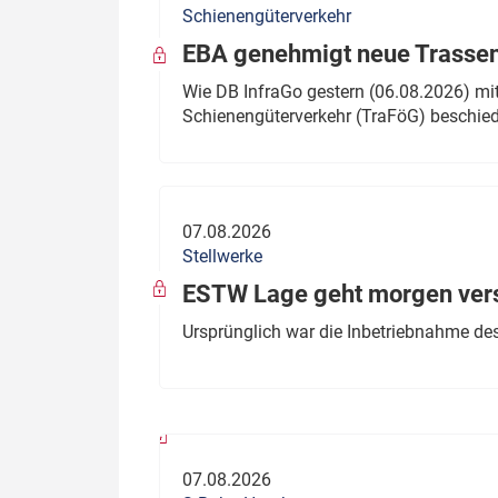
Schienengüterverkehr
Politik
Fahrzeuge
EBA genehmigt neue Trassen
Verbände: Wer spricht für
Infrastrukt
Wie DB InfraGo gestern (06.08.2026) mit
wen?
Schienengüterverkehr (TraFöG) beschie
ÖPNV
Marktplatz: Wer macht was?
Start-Up-Check
07.08.2026
Thema des Monats
Stellwerke
Dossier: Generalsanierung
ESTW Lage geht morgen versp
Dossier: ETCS
Ursprünglich war die Inbetriebnahme des
Dossier:
Stellwerksbesetzung
07.08.2026