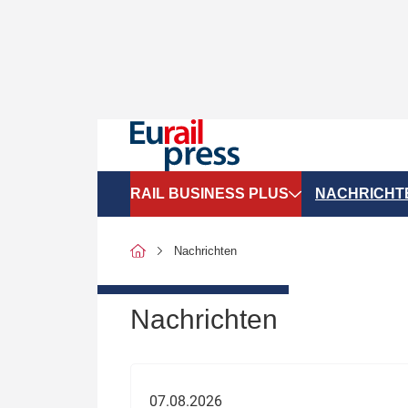
RAIL BUSINESS PLUS
NACHRICHT
Organigramme
Politik
Nachrichten
SGV-Marktdaten
Recht
SPNV-Marktdaten
Personen &
Nachrichten
Bilanzen
Unternehme
Recht
Betrieb & S
07.08.2026