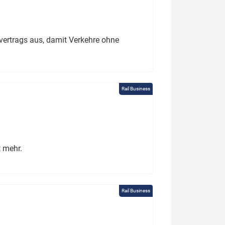
ertrags aus, damit Verkehre ohne
Rail Business
t mehr.
Rail Business