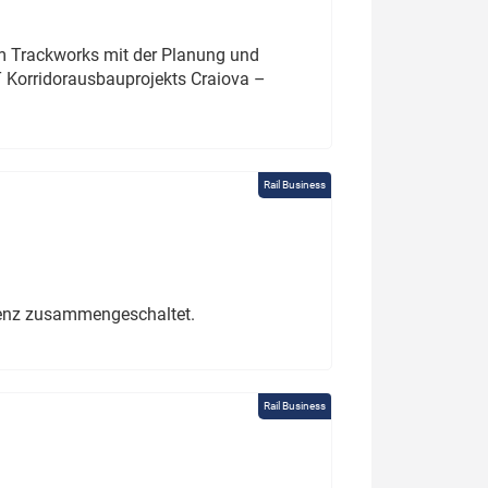
um Trackworks mit der Planung und
 Korridorausbauprojekts Craiova –
Rail Business
erenz zusammengeschaltet.
Rail Business