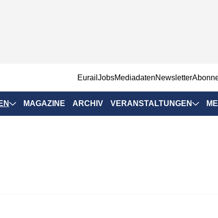
EurailJobs
Mediadaten
Newsletter
Abonn
EN
MAGAZINE
ARCHIV
VERANSTALTUNGEN
ME
Eurailpress-
Veranstaltungen
Rad-Schiene Tagung
 Positionen
IRSA 2025
n & Märkte
Branchentermine
ervices