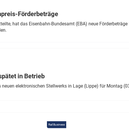
Eurailpress Career Boost
 & Komponenten
preis-Förderbeträge
ur & Ausrüstung
teilte, hat das Eisenbahn-Bundesamt (EBA) neue Förderbeträge 
den.
ätet in Betrieb
 neuen elektronischen Stellwerks in Lage (Lippe) für Montag (0
Rail Business