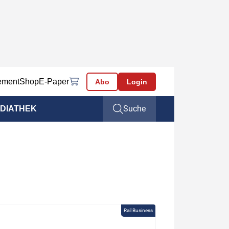
ement
Shop
E-Paper
Abo
Login
Suche
DIATHEK
Rail Business