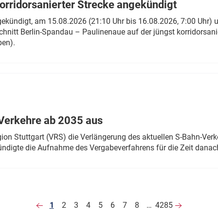
rridorsanierter Strecke angekündigt
gekündigt, am 15.08.2026 (21:10 Uhr bis 16.08.2026, 7:00 Uhr) 
hnitt Berlin-Spandau – Paulinenaue auf der jüngst korridorsan
ben).
Verkehre ab 2035 aus
n Stuttgart (VRS) die Verlängerung des aktuellen S-Bahn-Verk
ndigte die Aufnahme des Vergabeverfahrens für die Zeit danac
1
2
3
4
5
6
7
8
…
4285