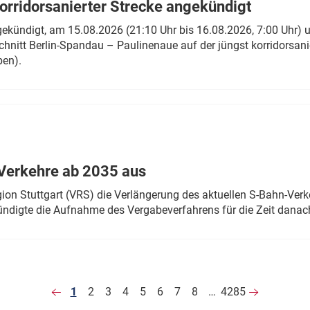
rridorsanierter Strecke angekündigt
gekündigt, am 15.08.2026 (21:10 Uhr bis 16.08.2026, 7:00 Uhr) 
hnitt Berlin-Spandau – Paulinenaue auf der jüngst korridorsan
ben).
Verkehre ab 2035 aus
n Stuttgart (VRS) die Verlängerung des aktuellen S-Bahn-Verk
ndigte die Aufnahme des Vergabeverfahrens für die Zeit danac
1
2
3
4
5
6
7
8
…
4285