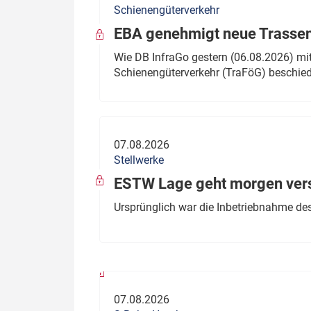
Schienengüterverkehr
Politik
Fahrzeuge
EBA genehmigt neue Trassen
Verbände: Wer spricht für
Infrastrukt
Wie DB InfraGo gestern (06.08.2026) mit
wen?
Schienengüterverkehr (TraFöG) beschie
ÖPNV
Marktplatz: Wer macht was?
Start-Up-Check
07.08.2026
Thema des Monats
Stellwerke
Dossier: Generalsanierung
ESTW Lage geht morgen versp
Dossier: ETCS
Ursprünglich war die Inbetriebnahme des
Dossier:
Stellwerksbesetzung
07.08.2026