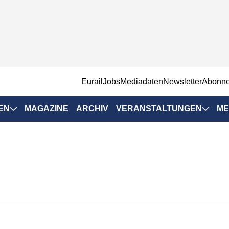
EurailJobs
Mediadaten
Newsletter
Abonn
EN
MAGAZINE
ARCHIV
VERANSTALTUNGEN
ME
Eurailpress-
Veranstaltungen
Rad-Schiene Tagung
 Positionen
IRSA 2025
n & Märkte
Branchentermine
ervices