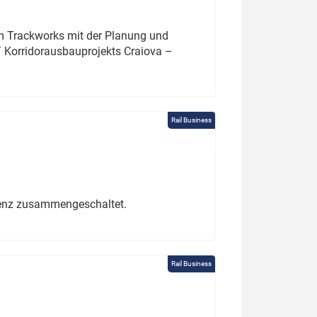
um Trackworks mit der Planung und
 Korridorausbauprojekts Craiova –
Rail Business
erenz zusammengeschaltet.
Rail Business