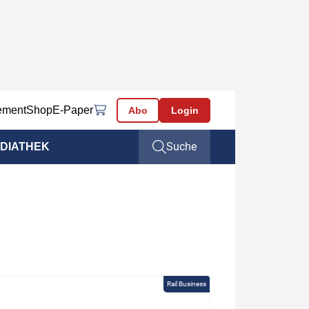
ement
Shop
E-Paper
Abo
Login
Suche
DIATHEK
Rail Business