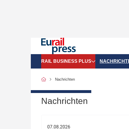
RAIL BUSINESS PLUS
NACHRICHT
Organigramme
Politik
Nachrichten
SGV-Marktdaten
Recht
SPNV-Marktdaten
Personen &
Nachrichten
Bilanzen
Unternehme
Recht
Betrieb & S
07.08.2026