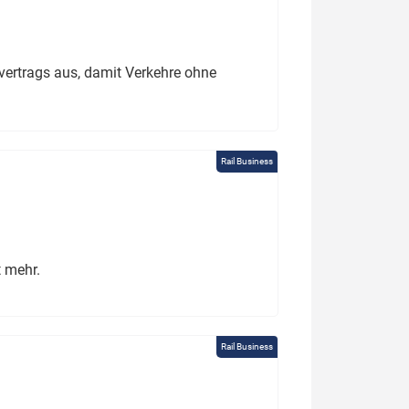
ertrags aus, damit Verkehre ohne
Rail Business
t mehr.
Rail Business