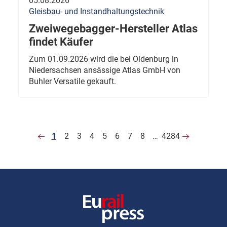
05.08.2026
Gleisbau- und Instandhaltungstechnik
Zweiwegebagger-Hersteller Atlas
findet Käufer
Zum 01.09.2026 wird die bei Oldenburg in
Niedersachsen ansässige Atlas GmbH von
Buhler Versatile gekauft.
1
2
3
4
5
6
7
8
…
4284