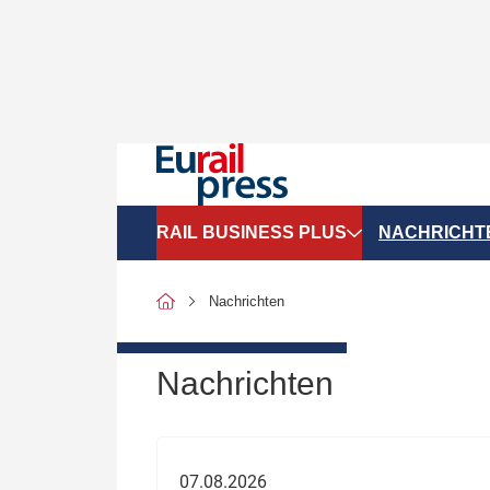
RAIL BUSINESS PLUS
NACHRICHT
Organigramme
Politik
Nachrichten
SGV-Marktdaten
Recht
SPNV-Marktdaten
Personen &
Nachrichten
Bilanzen
Unternehme
Recht
Betrieb & S
07.08.2026