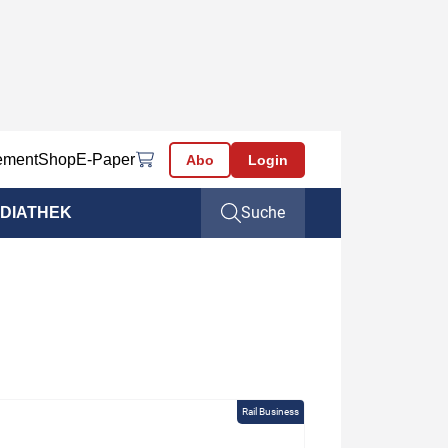
ement
Shop
E-Paper
Abo
Login
Suche
DIATHEK
Rail Business