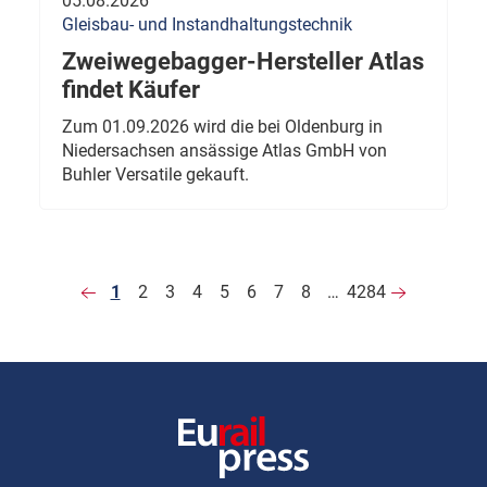
05.08.2026
Gleisbau- und Instandhaltungstechnik
Zweiwegebagger-Hersteller Atlas
findet Käufer
Zum 01.09.2026 wird die bei Oldenburg in
Niedersachsen ansässige Atlas GmbH von
Buhler Versatile gekauft.
1
2
3
4
5
6
7
8
…
4284