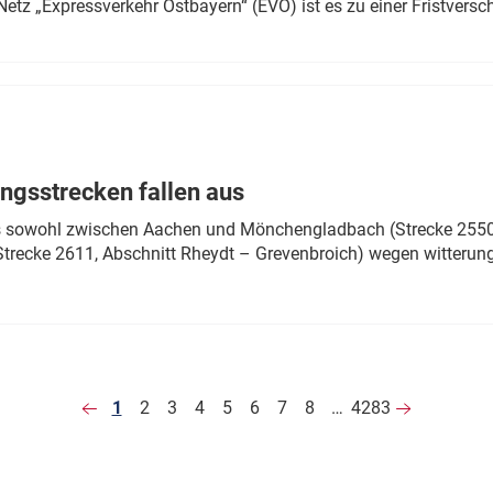
Netz „Expressverkehr Ostbayern“ (EVO) ist es zu einer Fristver
ngsstrecken fallen aus
 es sowohl zwischen Aachen und Mönchengladbach (Strecke 2550,
recke 2611, Abschnitt Rheydt – Grevenbroich) wegen witterun
1
2
3
4
5
6
7
8
…
4283