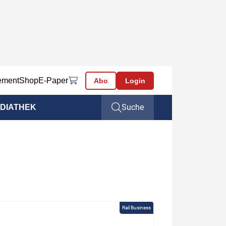
ement
Shop
E-Paper
Abo
Login
Suche
DIATHEK
Rail Business