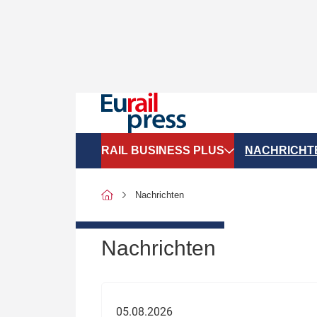
RAIL BUSINESS PLUS
NACHRICHT
Organigramme
Politik
Nachrichten
SGV-Marktdaten
Recht
SPNV-Marktdaten
Personen &
Nachrichten
Bilanzen
Unternehme
Recht
Betrieb & S
05.08.2026