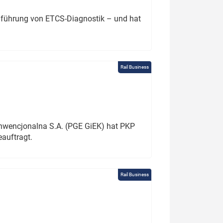
chführung von ETCS-Diagnostik – und hat
Rail Business
onwencjonalna S.A. (PGE GiEK) hat PKP
auftragt.
Rail Business