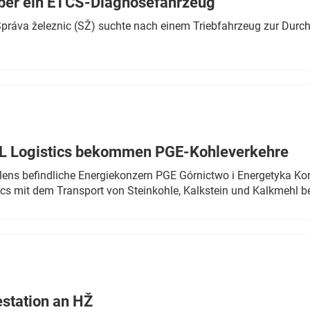
ber ein ETCS-Diagnosefahrzeug
r Správa železnic (SŽ) suchte nach einem Triebfahrzeug zur Dur
TL Logistics bekommen PGE-Kohleverkehre
olens befindliche Energiekonzern PGE Górnictwo i Energetyka K
cs mit dem Transport von Steinkohle, Kalkstein und Kalkmehl be
estation an HŽ