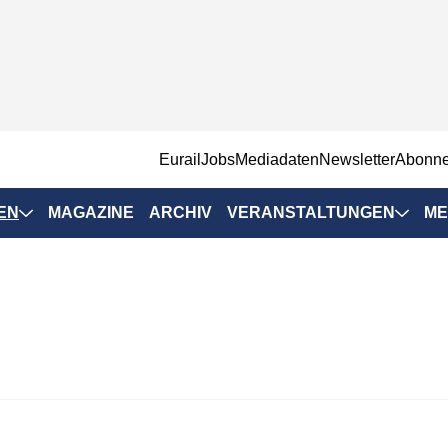
EurailJobs
Mediadaten
Newsletter
Abonn
EN
MAGAZINE
ARCHIV
VERANSTALTUNGEN
ME
Eurailpress-
Veranstaltungen
Rad-Schiene Tagung
 Positionen
IRSA 2025
n & Märkte
Branchentermine
ervices