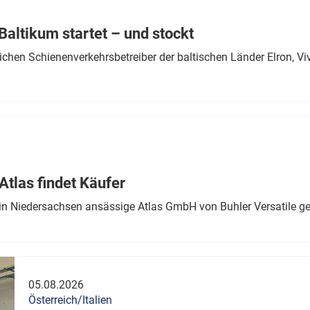
Eurailpress Career Boost
 & Komponenten
altikum startet – und stockt
ur & Ausrüstung
chen Schienenverkehrsbetreiber der baltischen Länder Elron, V
tlas findet Käufer
in Niedersachsen ansässige Atlas GmbH von Buhler Versatile ge
05.08.2026
Österreich/Italien