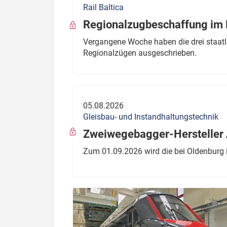
Rail Baltica
Politik
Fahrzeuge
Regionalzugbeschaffung im B
Verbände: Wer spricht für
Infrastrukt
Vergangene Woche haben die drei staatli
wen?
Regionalzügen ausgeschrieben.
ÖPNV
Marktplatz: Wer macht was?
Start-Up-Check
05.08.2026
Thema des Monats
Gleisbau- und Instandhaltungstechnik
Dossier: Generalsanierung
Zweiwegebagger-Hersteller A
Dossier: ETCS
Zum 01.09.2026 wird die bei Oldenburg 
Dossier:
Stellwerksbesetzung