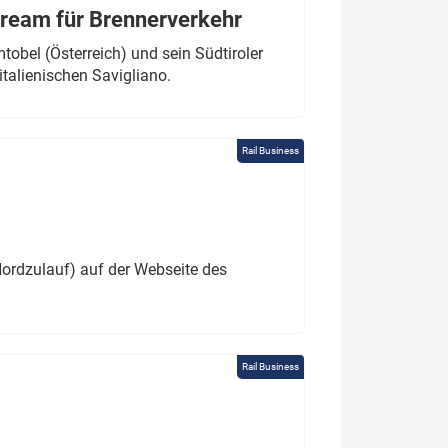
tream für Brennerverkehr
obel (Österreich) und sein Südtiroler
italienischen Savigliano.
Rail Business
ordzulauf) auf der Webseite des
Rail Business