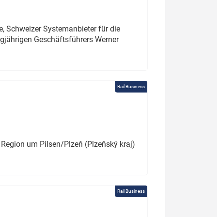
e, Schweizer Systemanbieter für die
angjährigen Geschäftsführers Werner
Rail Business
 Region um Pilsen/Plzeň (Plzeňský kraj)
Rail Business