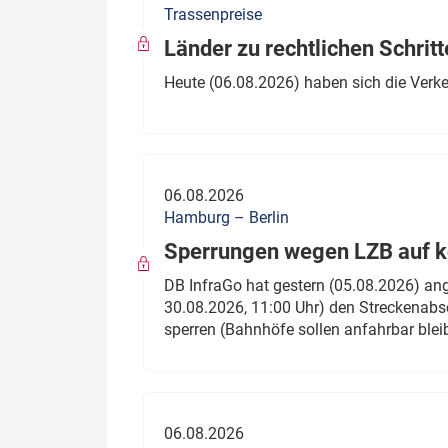
Trassenpreise
Politik
Fahrzeuge
Länder zu rechtlichen Schritt
Verbände: Wer spricht für
Infrastrukt
Heute (06.08.2026) haben sich die Verk
wen?
ÖPNV
Marktplatz: Wer macht was?
Start-Up-Check
06.08.2026
Thema des Monats
Hamburg – Berlin
Sperrungen wegen LZB auf ko
Dossier: Generalsanierung
DB InfraGo hat gestern (05.08.2026) an
Dossier: ETCS
30.08.2026, 11:00 Uhr) den Streckenabsc
sperren (Bahnhöfe sollen anfahrbar blei
Dossier:
Stellwerksbesetzung
06.08.2026