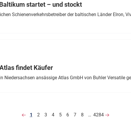
altikum startet – und stockt
chen Schienenverkehrsbetreiber der baltischen Länder Elron, V
tlas findet Käufer
in Niedersachsen ansässige Atlas GmbH von Buhler Versatile ge
1
2
3
4
5
6
7
8
…
4284