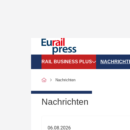
RAIL BUSINESS PLUS
NACHRICHT
Organigramme
Politik
Nachrichten
SGV-Marktdaten
Recht
SPNV-Marktdaten
Personen &
Nachrichten
Bilanzen
Unternehme
Recht
Betrieb & S
06.08.2026