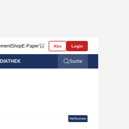
ement
Shop
E-Paper
Abo
Login
Suche
DIATHEK
Rail Business