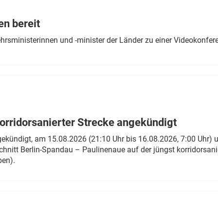
Eurailpress Career Boost
 & Komponenten
en bereit
ur & Ausrüstung
ehrsministerinnen und -minister der Länder zu einer Videokonf
rridorsanierter Strecke angekündigt
gekündigt, am 15.08.2026 (21:10 Uhr bis 16.08.2026, 7:00 Uhr) 
hnitt Berlin-Spandau – Paulinenaue auf der jüngst korridorsan
ben).