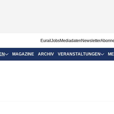
EurailJobs
Mediadaten
Newsletter
Abonn
EN
MAGAZINE
ARCHIV
VERANSTALTUNGEN
ME
Eurailpress-
Veranstaltungen
Rad-Schiene Tagung
 Positionen
IRSA 2025
n & Märkte
Branchentermine
ervices