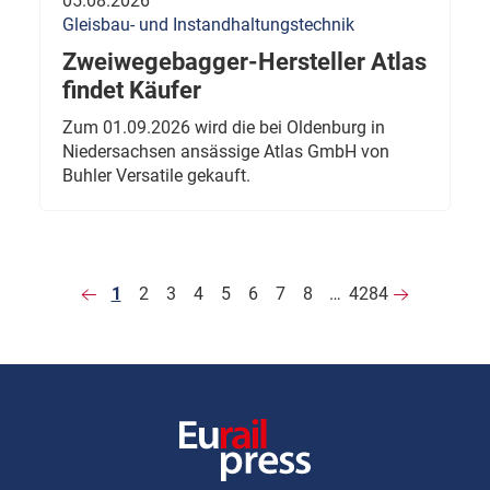
05.08.2026
Gleisbau- und Instandhaltungstechnik
Zweiwegebagger-Hersteller Atlas
findet Käufer
Zum 01.09.2026 wird die bei Oldenburg in
Niedersachsen ansässige Atlas GmbH von
Buhler Versatile gekauft.
1
2
3
4
5
6
7
8
…
4284