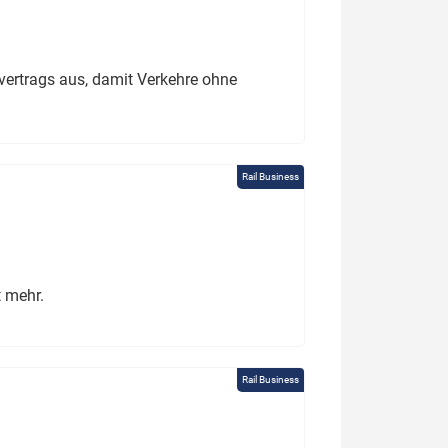
ertrags aus, damit Verkehre ohne
Rail Business
t mehr.
Rail Business