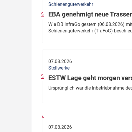
Schienengüterverkehr
Politik
Fahrzeuge
EBA genehmigt neue Trassen
Verbände: Wer spricht für
Infrastrukt
Wie DB InfraGo gestern (06.08.2026) mit
wen?
Schienengüterverkehr (TraFöG) beschie
ÖPNV
Marktplatz: Wer macht was?
Start-Up-Check
07.08.2026
Thema des Monats
Stellwerke
Dossier: Generalsanierung
ESTW Lage geht morgen versp
Dossier: ETCS
Ursprünglich war die Inbetriebnahme des
Dossier:
Stellwerksbesetzung
07.08.2026