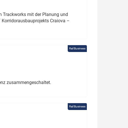
um Trackworks mit der Planung und
 Korridorausbauprojekts Craiova –
Rail Business
erenz zusammengeschaltet.
Rail Business