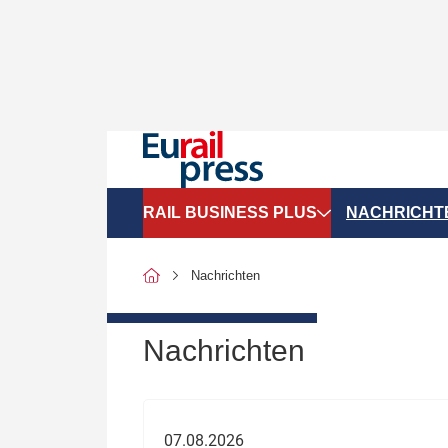
RAIL BUSINESS PLUS
NACHRICHT
Organigramme
Politik
Nachrichten
SGV-Marktdaten
Recht
SPNV-Marktdaten
Personen &
Nachrichten
Bilanzen
Unternehme
Recht
Betrieb & S
07.08.2026