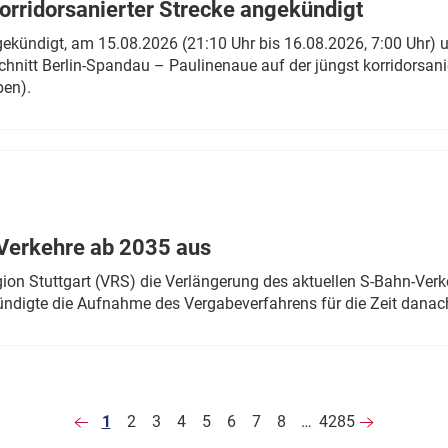
rridorsanierter Strecke angekündigt
gekündigt, am 15.08.2026 (21:10 Uhr bis 16.08.2026, 7:00 Uhr) 
hnitt Berlin-Spandau – Paulinenaue auf der jüngst korridorsan
ben).
Verkehre ab 2035 aus
n Stuttgart (VRS) die Verlängerung des aktuellen S-Bahn-Verk
ndigte die Aufnahme des Vergabeverfahrens für die Zeit danac
1
2
3
4
5
6
7
8
…
4285