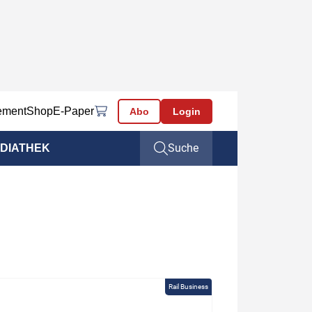
ement
Shop
E-Paper
Abo
Login
Suche
DIATHEK
Rail Business