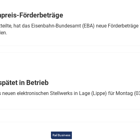
Eurailpress Career Boost
 & Komponenten
preis-Förderbeträge
ur & Ausrüstung
teilte, hat das Eisenbahn-Bundesamt (EBA) neue Förderbeträge 
den.
ätet in Betrieb
 neuen elektronischen Stellwerks in Lage (Lippe) für Montag (0
Rail Business