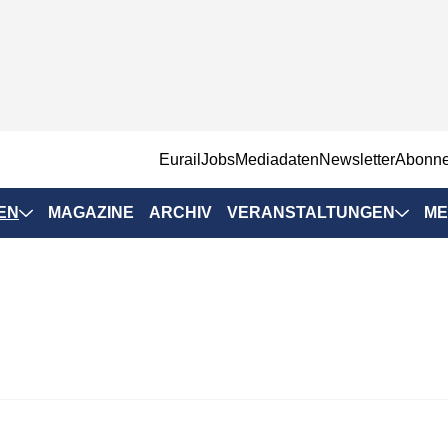
EurailJobs
Mediadaten
Newsletter
Abonn
EN
MAGAZINE
ARCHIV
VERANSTALTUNGEN
ME
Eurailpress-
Veranstaltungen
Rad-Schiene Tagung
 Positionen
IRSA 2025
n & Märkte
Branchentermine
ervices