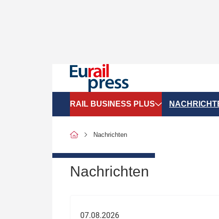
RAIL BUSINESS PLUS
NACHRICHT
Organigramme
Politik
Nachrichten
SGV-Marktdaten
Recht
SPNV-Marktdaten
Personen &
Nachrichten
Bilanzen
Unternehme
Recht
Betrieb & S
07.08.2026