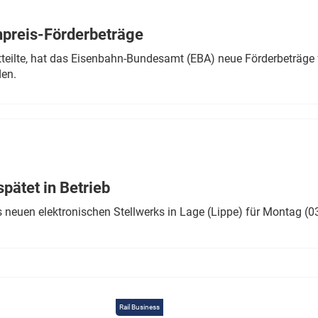
Eurailpress Career Boost
 & Komponenten
preis-Förderbeträge
ur & Ausrüstung
teilte, hat das Eisenbahn-Bundesamt (EBA) neue Förderbeträge 
den.
ätet in Betrieb
 neuen elektronischen Stellwerks in Lage (Lippe) für Montag (0
Rail Business