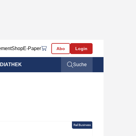
ement
Shop
E-Paper
Abo
Login
Suche
DIATHEK
Rail Business