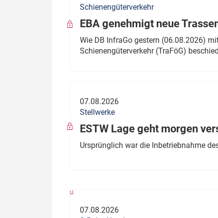
Schienengüterverkehr
Politik
Fahrzeuge
EBA genehmigt neue Trassen
Verbände: Wer spricht für
Infrastrukt
Wie DB InfraGo gestern (06.08.2026) mit
wen?
Schienengüterverkehr (TraFöG) beschie
ÖPNV
Marktplatz: Wer macht was?
Start-Up-Check
07.08.2026
Thema des Monats
Stellwerke
Dossier: Generalsanierung
ESTW Lage geht morgen versp
Dossier: ETCS
Ursprünglich war die Inbetriebnahme des
Dossier:
Stellwerksbesetzung
07.08.2026