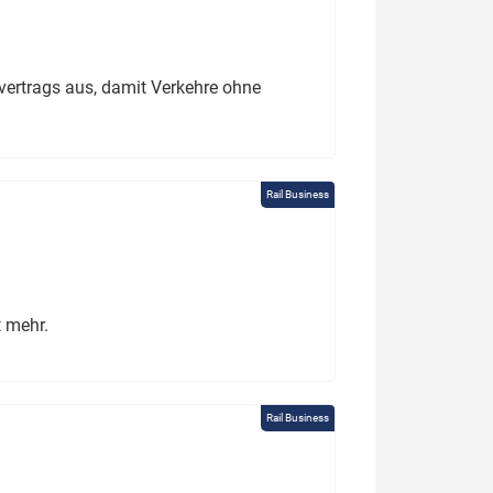
ertrags aus, damit Verkehre ohne
Rail Business
t mehr.
Rail Business