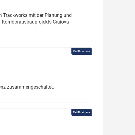
um Trackworks mit der Planung und
 Korridorausbauprojekts Craiova –
Rail Business
erenz zusammengeschaltet.
Rail Business