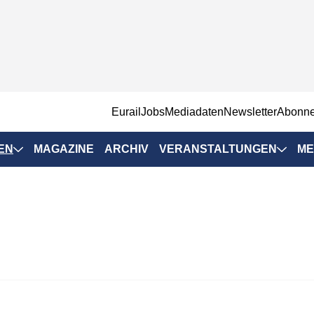
EurailJobs
Mediadaten
Newsletter
Abonn
EN
MAGAZINE
ARCHIV
VERANSTALTUNGEN
ME
Eurailpress-
Veranstaltungen
Rad-Schiene Tagung
 Positionen
IRSA 2025
n & Märkte
Branchentermine
ervices