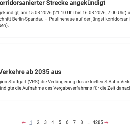
rridorsanierter Strecke angekündigt
gekündigt, am 15.08.2026 (21:10 Uhr bis 16.08.2026, 7:00 Uhr) 
hnitt Berlin-Spandau – Paulinenaue auf der jüngst korridorsan
ben).
Verkehre ab 2035 aus
n Stuttgart (VRS) die Verlängerung des aktuellen S-Bahn-Verk
ndigte die Aufnahme des Vergabeverfahrens für die Zeit danac
1
2
3
4
5
6
7
8
…
4285