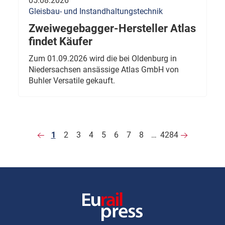
05.08.2026
Gleisbau- und Instandhaltungstechnik
Zweiwegebagger-Hersteller Atlas
findet Käufer
Zum 01.09.2026 wird die bei Oldenburg in
Niedersachsen ansässige Atlas GmbH von
Buhler Versatile gekauft.
1
2
3
4
5
6
7
8
…
4284