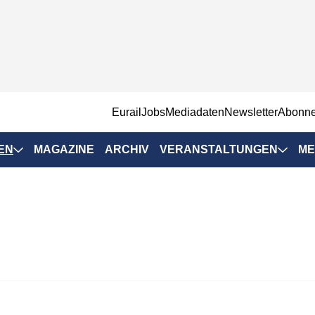
EurailJobs
Mediadaten
Newsletter
Abonn
EN
MAGAZINE
ARCHIV
VERANSTALTUNGEN
ME
Eurailpress-
Veranstaltungen
Rad-Schiene Tagung
 Positionen
IRSA 2025
n & Märkte
Branchentermine
ervices