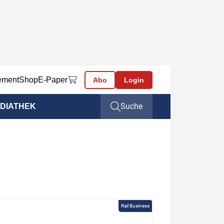
ement
Shop
E-Paper
Abo
Login
Suche
DIATHEK
Rail Business