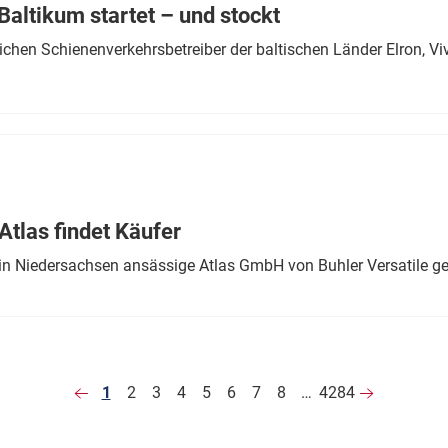
altikum startet – und stockt
chen Schienenverkehrsbetreiber der baltischen Länder Elron, V
tlas findet Käufer
in Niedersachsen ansässige Atlas GmbH von Buhler Versatile ge
1
2
3
4
5
6
7
8
…
4284