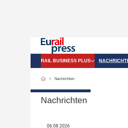
RAIL BUSINESS PLUS
NACHRICHT
Organigramme
Politik
Nachrichten
SGV-Marktdaten
Recht
SPNV-Marktdaten
Personen &
Nachrichten
Bilanzen
Unternehme
Recht
Betrieb & S
06.08.2026