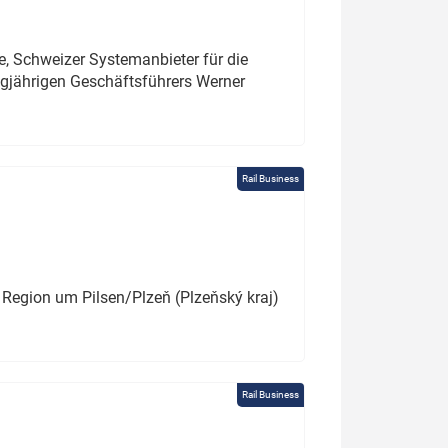
e, Schweizer Systemanbieter für die
angjährigen Geschäftsführers Werner
Rail Business
 Region um Pilsen/Plzeň (Plzeňský kraj)
Rail Business