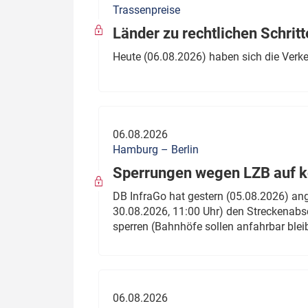
Trassenpreise
Politik
Fahrzeuge
Länder zu rechtlichen Schritt
Verbände: Wer spricht für
Infrastrukt
Heute (06.08.2026) haben sich die Verk
wen?
ÖPNV
Marktplatz: Wer macht was?
Start-Up-Check
06.08.2026
Thema des Monats
Hamburg – Berlin
Sperrungen wegen LZB auf ko
Dossier: Generalsanierung
DB InfraGo hat gestern (05.08.2026) an
Dossier: ETCS
30.08.2026, 11:00 Uhr) den Streckenabsc
sperren (Bahnhöfe sollen anfahrbar blei
Dossier:
Stellwerksbesetzung
06.08.2026