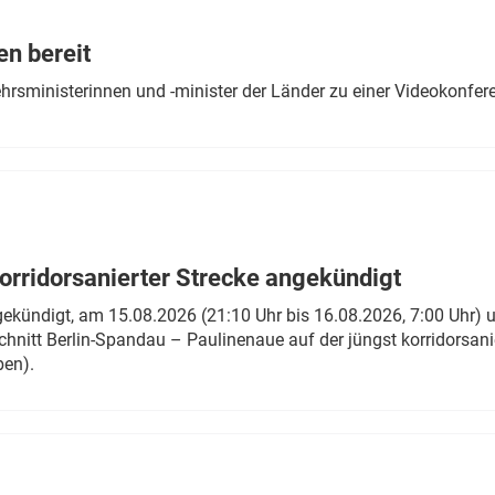
Eurailpress Career Boost
 & Komponenten
en bereit
ur & Ausrüstung
ehrsministerinnen und -minister der Länder zu einer Videokonf
rridorsanierter Strecke angekündigt
gekündigt, am 15.08.2026 (21:10 Uhr bis 16.08.2026, 7:00 Uhr) 
hnitt Berlin-Spandau – Paulinenaue auf der jüngst korridorsan
ben).