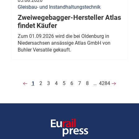
05.08.2026
Gleisbau- und Instandhaltungstechnik
Zweiwegebagger-Hersteller Atlas
findet Käufer
Zum 01.09.2026 wird die bei Oldenburg in
Niedersachsen ansässige Atlas GmbH von
Buhler Versatile gekauft.
1
2
3
4
5
6
7
8
…
4284