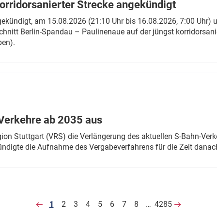
rridorsanierter Strecke angekündigt
gekündigt, am 15.08.2026 (21:10 Uhr bis 16.08.2026, 7:00 Uhr) 
hnitt Berlin-Spandau – Paulinenaue auf der jüngst korridorsan
ben).
Verkehre ab 2035 aus
n Stuttgart (VRS) die Verlängerung des aktuellen S-Bahn-Verk
ndigte die Aufnahme des Vergabeverfahrens für die Zeit danac
1
2
3
4
5
6
7
8
…
4285