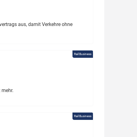
ertrags aus, damit Verkehre ohne
Rail Business
t mehr.
Rail Business