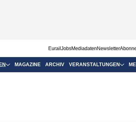
EurailJobs
Mediadaten
Newsletter
Abonn
EN
MAGAZINE
ARCHIV
VERANSTALTUNGEN
ME
Eurailpress-
Veranstaltungen
Rad-Schiene Tagung
 Positionen
IRSA 2025
n & Märkte
Branchentermine
ervices