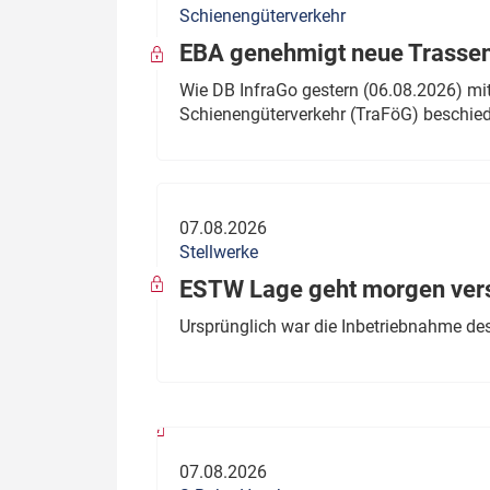
Schienengüterverkehr
Politik
Fahrzeuge
EBA genehmigt neue Trassen
Verbände: Wer spricht für
Infrastrukt
Wie DB InfraGo gestern (06.08.2026) mit
wen?
Schienengüterverkehr (TraFöG) beschie
ÖPNV
Marktplatz: Wer macht was?
Start-Up-Check
07.08.2026
Thema des Monats
Stellwerke
Dossier: Generalsanierung
ESTW Lage geht morgen versp
Dossier: ETCS
Ursprünglich war die Inbetriebnahme des
Dossier:
Stellwerksbesetzung
07.08.2026