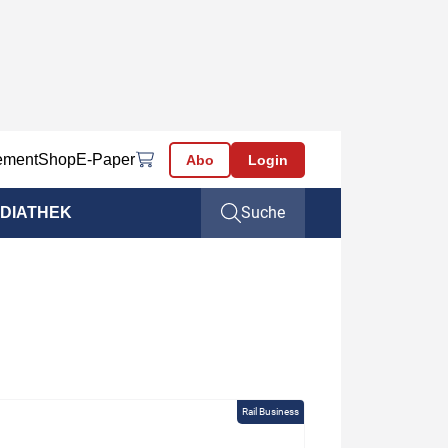
ement
Shop
E-Paper
Abo
Login
Suche
DIATHEK
Rail Business