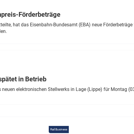
Eurailpress Career Boost
 & Komponenten
preis-Förderbeträge
ur & Ausrüstung
teilte, hat das Eisenbahn-Bundesamt (EBA) neue Förderbeträge 
den.
ätet in Betrieb
 neuen elektronischen Stellwerks in Lage (Lippe) für Montag (0
Rail Business