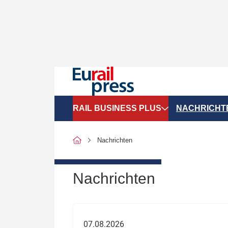
RAIL BUSINESS PLUS
NACHRICHT
Organigramme
Politik
Nachrichten
SGV-Marktdaten
Recht
SPNV-Marktdaten
Personen &
Nachrichten
Bilanzen
Unternehme
Recht
Betrieb & S
07.08.2026