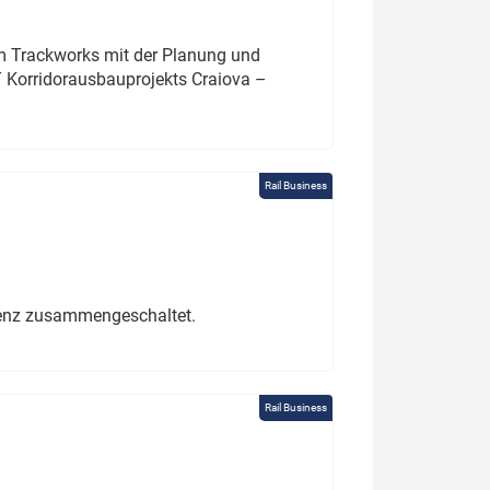
um Trackworks mit der Planung und
 Korridorausbauprojekts Craiova –
Rail Business
erenz zusammengeschaltet.
Rail Business