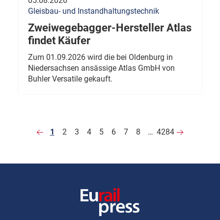
05.08.2026
Gleisbau- und Instandhaltungstechnik
Zweiwegebagger-Hersteller Atlas
findet Käufer
Zum 01.09.2026 wird die bei Oldenburg in
Niedersachsen ansässige Atlas GmbH von
Buhler Versatile gekauft.
1
2
3
4
5
6
7
8
…
4284