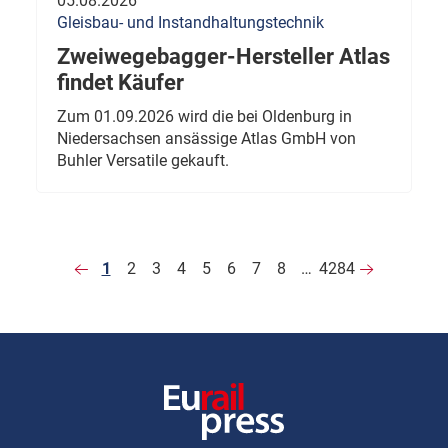
05.08.2026
Gleisbau- und Instandhaltungstechnik
Zweiwegebagger-Hersteller Atlas
findet Käufer
Zum 01.09.2026 wird die bei Oldenburg in
Niedersachsen ansässige Atlas GmbH von
Buhler Versatile gekauft.
1
2
3
4
5
6
7
8
…
4284