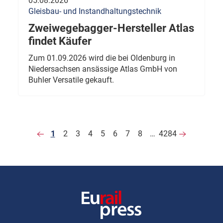
05.08.2026
Gleisbau- und Instandhaltungstechnik
Zweiwegebagger-Hersteller Atlas
findet Käufer
Zum 01.09.2026 wird die bei Oldenburg in
Niedersachsen ansässige Atlas GmbH von
Buhler Versatile gekauft.
1
2
3
4
5
6
7
8
…
4284