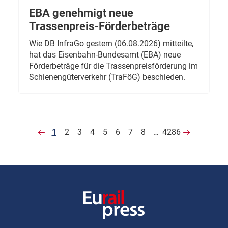
EBA genehmigt neue
Trassenpreis-Förderbeträge
Wie DB InfraGo gestern (06.08.2026) mitteilte,
hat das Eisenbahn-Bundesamt (EBA) neue
Förderbeträge für die Trassenpreisförderung im
Schienengüterverkehr (TraFöG) beschieden.
1
2
3
4
5
6
7
8
…
4286