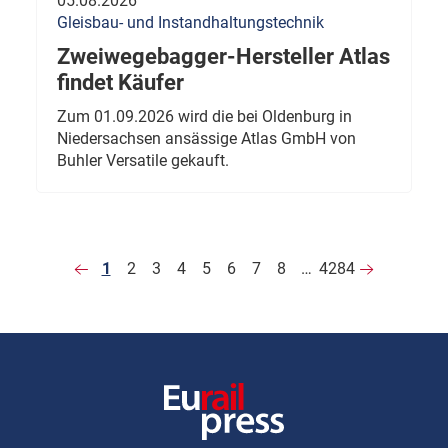
05.08.2026
Gleisbau- und Instandhaltungstechnik
Zweiwegebagger-Hersteller Atlas
findet Käufer
Zum 01.09.2026 wird die bei Oldenburg in
Niedersachsen ansässige Atlas GmbH von
Buhler Versatile gekauft.
1
2
3
4
5
6
7
8
…
4284