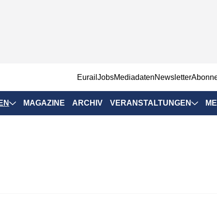
EurailJobs
Mediadaten
Newsletter
Abonn
EN
MAGAZINE
ARCHIV
VERANSTALTUNGEN
ME
Eurailpress-
Veranstaltungen
Rad-Schiene Tagung
 Positionen
IRSA 2025
n & Märkte
Branchentermine
ervices