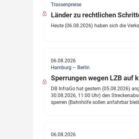
Trassenpreise
Politik
Fahrzeuge
Länder zu rechtlichen Schritt
Verbände: Wer spricht für
Infrastrukt
Heute (06.08.2026) haben sich die Verk
wen?
ÖPNV
Marktplatz: Wer macht was?
Start-Up-Check
06.08.2026
Thema des Monats
Hamburg – Berlin
Sperrungen wegen LZB auf ko
Dossier: Generalsanierung
DB InfraGo hat gestern (05.08.2026) an
Dossier: ETCS
30.08.2026, 11:00 Uhr) den Streckenabsc
sperren (Bahnhöfe sollen anfahrbar blei
Dossier:
Stellwerksbesetzung
06.08.2026