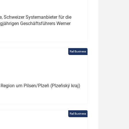
e, Schweizer Systemanbieter für die
angjährigen Geschäftsführers Werner
Rail Business
 Region um Pilsen/Plzeň (Plzeňský kraj)
Rail Business