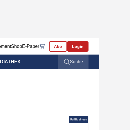
ement
Shop
E-Paper
Abo
Login
Suche
DIATHEK
Rail Business