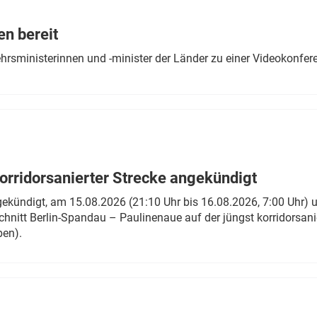
Eurailpress Career Boost
 & Komponenten
en bereit
ur & Ausrüstung
ehrsministerinnen und -minister der Länder zu einer Videokonf
rridorsanierter Strecke angekündigt
gekündigt, am 15.08.2026 (21:10 Uhr bis 16.08.2026, 7:00 Uhr) 
hnitt Berlin-Spandau – Paulinenaue auf der jüngst korridorsan
ben).