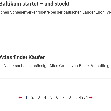
altikum startet – und stockt
chen Schienenverkehrsbetreiber der baltischen Länder Elron, V
tlas findet Käufer
in Niedersachsen ansässige Atlas GmbH von Buhler Versatile ge
1
2
3
4
5
6
7
8
…
4284