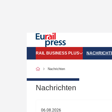
RAIL BUSINESS PLUS
NACHRICHT
Organigramme
Politik
Nachrichten
SGV-Marktdaten
Recht
SPNV-Marktdaten
Personen &
Nachrichten
Bilanzen
Unternehme
Recht
Betrieb & S
06.08.2026