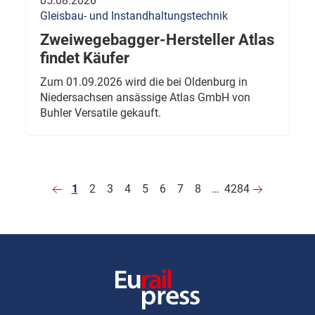
05.08.2026
Gleisbau- und Instandhaltungstechnik
Zweiwegebagger-Hersteller Atlas
findet Käufer
Zum 01.09.2026 wird die bei Oldenburg in
Niedersachsen ansässige Atlas GmbH von
Buhler Versatile gekauft.
1
2
3
4
5
6
7
8
…
4284