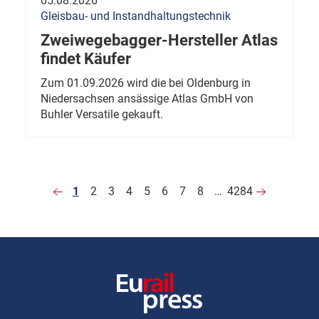
05.08.2026
Gleisbau- und Instandhaltungstechnik
Zweiwegebagger-Hersteller Atlas
findet Käufer
Zum 01.09.2026 wird die bei Oldenburg in
Niedersachsen ansässige Atlas GmbH von
Buhler Versatile gekauft.
1
2
3
4
5
6
7
8
…
4284