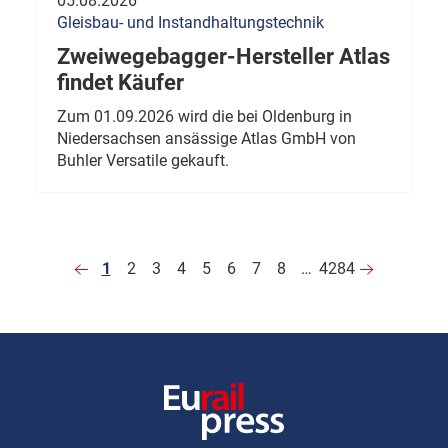
05.08.2026
Gleisbau- und Instandhaltungstechnik
Zweiwegebagger-Hersteller Atlas
findet Käufer
Zum 01.09.2026 wird die bei Oldenburg in
Niedersachsen ansässige Atlas GmbH von
Buhler Versatile gekauft.
1
2
3
4
5
6
7
8
…
4284