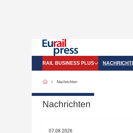
RAIL BUSINESS PLUS
NACHRICHT
Organigramme
Politik
Nachrichten
SGV-Marktdaten
Recht
SPNV-Marktdaten
Personen &
Nachrichten
Bilanzen
Unternehme
Recht
Betrieb & S
07.08.2026