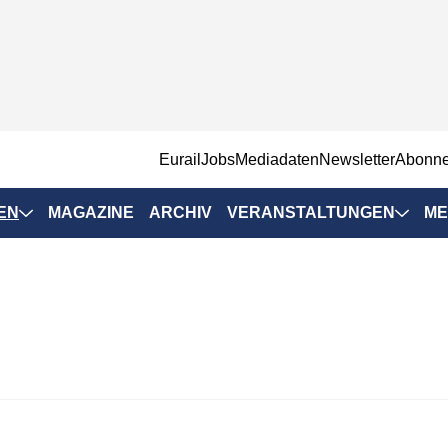
EurailJobs
Mediadaten
Newsletter
Abonn
EN
MAGAZINE
ARCHIV
VERANSTALTUNGEN
ME
Eurailpress-
Veranstaltungen
Rad-Schiene Tagung
 Positionen
IRSA 2025
n & Märkte
Branchentermine
ervices