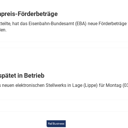
Eurailpress Career Boost
 & Komponenten
preis-Förderbeträge
ur & Ausrüstung
teilte, hat das Eisenbahn-Bundesamt (EBA) neue Förderbeträge 
den.
ätet in Betrieb
 neuen elektronischen Stellwerks in Lage (Lippe) für Montag (0
Rail Business