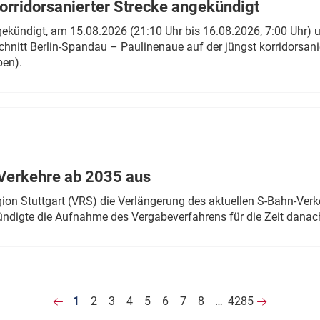
rridorsanierter Strecke angekündigt
gekündigt, am 15.08.2026 (21:10 Uhr bis 16.08.2026, 7:00 Uhr) 
hnitt Berlin-Spandau – Paulinenaue auf der jüngst korridorsan
ben).
Verkehre ab 2035 aus
n Stuttgart (VRS) die Verlängerung des aktuellen S-Bahn-Verk
ndigte die Aufnahme des Vergabeverfahrens für die Zeit danac
1
2
3
4
5
6
7
8
…
4285