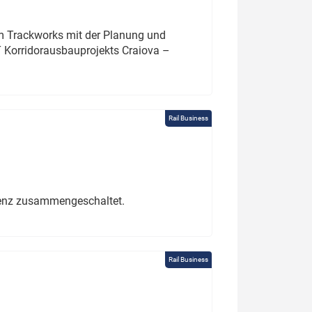
um Trackworks mit der Planung und
 Korridorausbauprojekts Craiova –
Rail Business
erenz zusammengeschaltet.
Rail Business