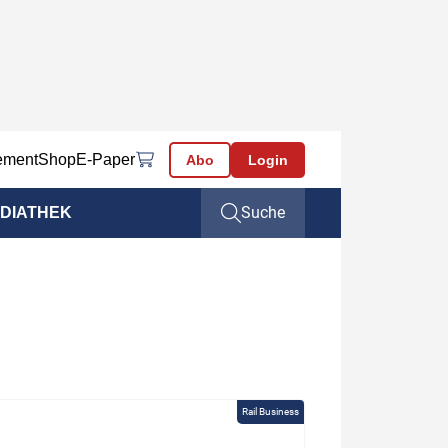
ement
Shop
E-Paper
Abo
Login
Suche
DIATHEK
Rail Business