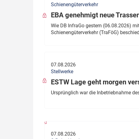
Schienengüterverkehr
Politik
Fahrzeuge
EBA genehmigt neue Trassen
Verbände: Wer spricht für
Infrastrukt
Wie DB InfraGo gestern (06.08.2026) mit
wen?
Schienengüterverkehr (TraFöG) beschie
ÖPNV
Marktplatz: Wer macht was?
Start-Up-Check
07.08.2026
Thema des Monats
Stellwerke
Dossier: Generalsanierung
ESTW Lage geht morgen versp
Dossier: ETCS
Ursprünglich war die Inbetriebnahme des
Dossier:
Stellwerksbesetzung
07.08.2026