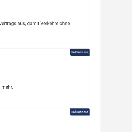
ertrags aus, damit Verkehre ohne
Rail Business
t mehr.
Rail Business