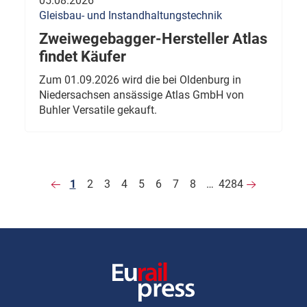
05.08.2026
Gleisbau- und Instandhaltungstechnik
Zweiwegebagger-Hersteller Atlas
findet Käufer
Zum 01.09.2026 wird die bei Oldenburg in
Niedersachsen ansässige Atlas GmbH von
Buhler Versatile gekauft.
1
2
3
4
5
6
7
8
…
4284