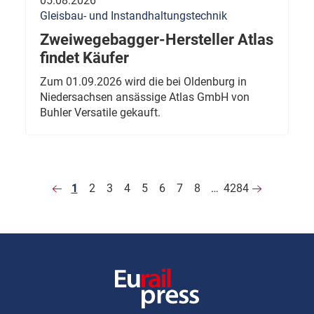
05.08.2026
Gleisbau- und Instandhaltungstechnik
Zweiwegebagger-Hersteller Atlas
findet Käufer
Zum 01.09.2026 wird die bei Oldenburg in
Niedersachsen ansässige Atlas GmbH von
Buhler Versatile gekauft.
1
2
3
4
5
6
7
8
…
4284