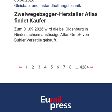
05.08.2026
Gleisbau- und Instandhaltungstechnik
Zweiwegebagger-Hersteller Atlas
findet Käufer
Zum 01.09.2026 wird die bei Oldenburg in
Niedersachsen ansässige Atlas GmbH von
Buhler Versatile gekauft.
1
2
3
4
5
6
7
8
…
4284