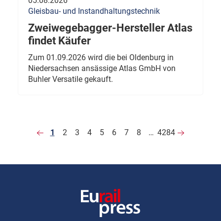
05.08.2026
Gleisbau- und Instandhaltungstechnik
Zweiwegebagger-Hersteller Atlas
findet Käufer
Zum 01.09.2026 wird die bei Oldenburg in
Niedersachsen ansässige Atlas GmbH von
Buhler Versatile gekauft.
1
2
3
4
5
6
7
8
…
4284