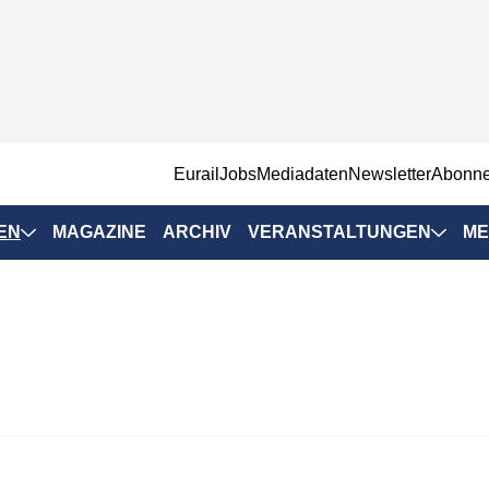
EurailJobs
Mediadaten
Newsletter
Abonn
EN
MAGAZINE
ARCHIV
VERANSTALTUNGEN
ME
Eurailpress-
Veranstaltungen
Rad-Schiene Tagung
 Positionen
IRSA 2025
n & Märkte
Branchentermine
ervices