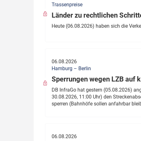
Trassenpreise
Politik
Fahrzeuge
Länder zu rechtlichen Schritt
Verbände: Wer spricht für
Infrastrukt
Heute (06.08.2026) haben sich die Verk
wen?
ÖPNV
Marktplatz: Wer macht was?
Start-Up-Check
06.08.2026
Thema des Monats
Hamburg – Berlin
Sperrungen wegen LZB auf ko
Dossier: Generalsanierung
DB InfraGo hat gestern (05.08.2026) an
Dossier: ETCS
30.08.2026, 11:00 Uhr) den Streckenabsc
sperren (Bahnhöfe sollen anfahrbar blei
Dossier:
Stellwerksbesetzung
06.08.2026