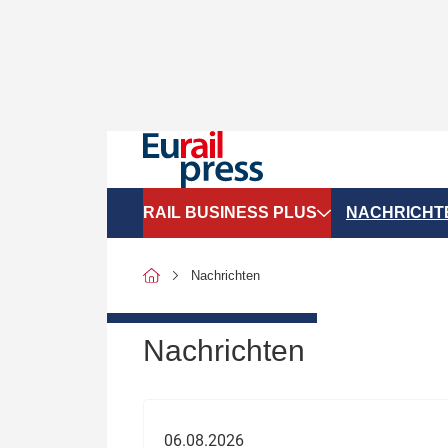
RAIL BUSINESS PLUS
NACHRICHT
Organigramme
Politik
Nachrichten
SGV-Marktdaten
Recht
SPNV-Marktdaten
Personen &
Nachrichten
Bilanzen
Unternehme
Recht
Betrieb & S
06.08.2026