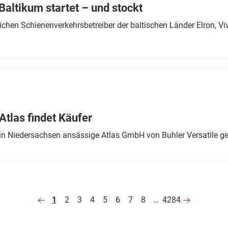
altikum startet – und stockt
chen Schienenverkehrsbetreiber der baltischen Länder Elron, V
tlas findet Käufer
in Niedersachsen ansässige Atlas GmbH von Buhler Versatile ge
1
2
3
4
5
6
7
8
…
4284