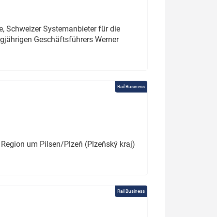
e, Schweizer Systemanbieter für die
angjährigen Geschäftsführers Werner
Rail Business
 Region um Pilsen/Plzeň (Plzeňský kraj)
Rail Business