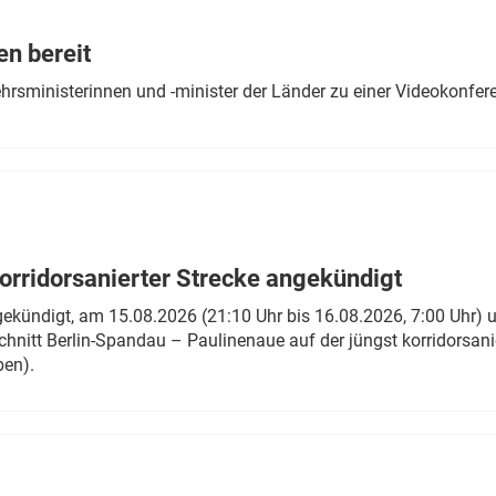
Eurailpress Career Boost
 & Komponenten
en bereit
ur & Ausrüstung
ehrsministerinnen und -minister der Länder zu einer Videokonf
rridorsanierter Strecke angekündigt
gekündigt, am 15.08.2026 (21:10 Uhr bis 16.08.2026, 7:00 Uhr) 
hnitt Berlin-Spandau – Paulinenaue auf der jüngst korridorsan
ben).