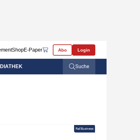
ement
Shop
E-Paper
Abo
Login
Suche
DIATHEK
Rail Business