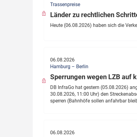
Trassenpreise
Politik
Fahrzeuge
Länder zu rechtlichen Schritt
Verbände: Wer spricht für
Infrastrukt
Heute (06.08.2026) haben sich die Verk
wen?
ÖPNV
Marktplatz: Wer macht was?
Start-Up-Check
06.08.2026
Thema des Monats
Hamburg – Berlin
Sperrungen wegen LZB auf ko
Dossier: Generalsanierung
DB InfraGo hat gestern (05.08.2026) an
Dossier: ETCS
30.08.2026, 11:00 Uhr) den Streckenabsc
sperren (Bahnhöfe sollen anfahrbar blei
Dossier:
Stellwerksbesetzung
06.08.2026