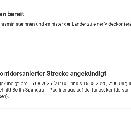
Eurailpress Career Boost
 & Komponenten
en bereit
ur & Ausrüstung
ehrsministerinnen und -minister der Länder zu einer Videokonf
rridorsanierter Strecke angekündigt
gekündigt, am 15.08.2026 (21:10 Uhr bis 16.08.2026, 7:00 Uhr) 
hnitt Berlin-Spandau – Paulinenaue auf der jüngst korridorsan
ben).