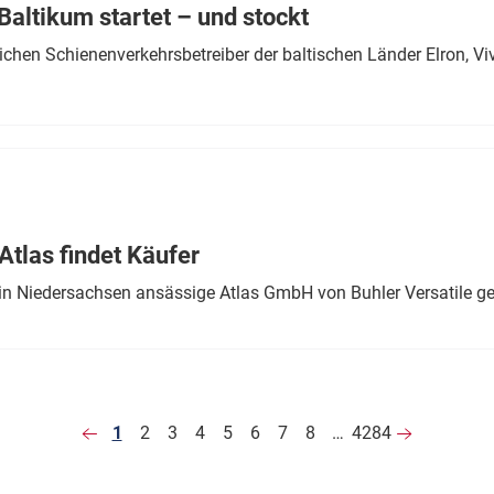
altikum startet – und stockt
chen Schienenverkehrsbetreiber der baltischen Länder Elron, V
tlas findet Käufer
in Niedersachsen ansässige Atlas GmbH von Buhler Versatile ge
1
2
3
4
5
6
7
8
…
4284