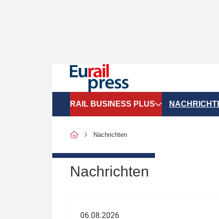
RAIL BUSINESS PLUS
NACHRICHT
Organigramme
Politik
Nachrichten
SGV-Marktdaten
Recht
SPNV-Marktdaten
Personen &
Nachrichten
Bilanzen
Unternehme
Recht
Betrieb & S
06.08.2026