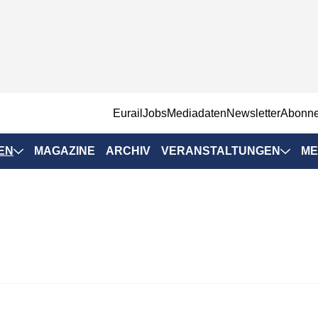
EurailJobs
Mediadaten
Newsletter
Abonn
EN
MAGAZINE
ARCHIV
VERANSTALTUNGEN
ME
Eurailpress-
Veranstaltungen
Rad-Schiene Tagung
 Positionen
IRSA 2025
n & Märkte
Branchentermine
ervices