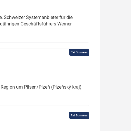
e, Schweizer Systemanbieter für die
angjährigen Geschäftsführers Werner
Rail Business
 Region um Pilsen/Plzeň (Plzeňský kraj)
Rail Business