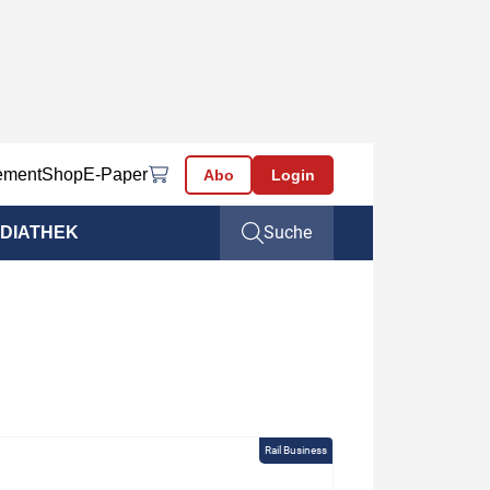
ement
Shop
E-Paper
Abo
Login
Suche
DIATHEK
Rail Business