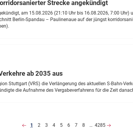
rridorsanierter Strecke angekündigt
gekündigt, am 15.08.2026 (21:10 Uhr bis 16.08.2026, 7:00 Uhr) 
hnitt Berlin-Spandau – Paulinenaue auf der jüngst korridorsan
ben).
Verkehre ab 2035 aus
n Stuttgart (VRS) die Verlängerung des aktuellen S-Bahn-Verk
ndigte die Aufnahme des Vergabeverfahrens für die Zeit danac
1
2
3
4
5
6
7
8
…
4285