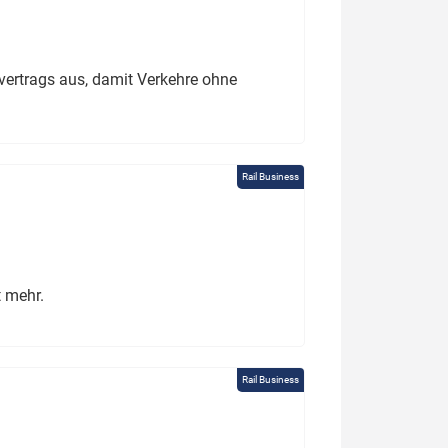
ertrags aus, damit Verkehre ohne
Rail Business
t mehr.
Rail Business