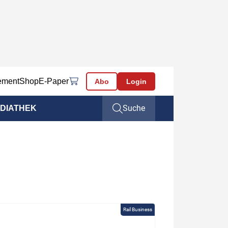
ement
Shop
E-Paper
Abo
Login
Suche
DIATHEK
Rail Business