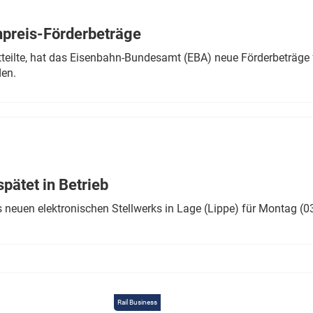
Eurailpress Career Boost
 & Komponenten
preis-Förderbeträge
ur & Ausrüstung
teilte, hat das Eisenbahn-Bundesamt (EBA) neue Förderbeträge 
den.
ätet in Betrieb
 neuen elektronischen Stellwerks in Lage (Lippe) für Montag (0
Rail Business