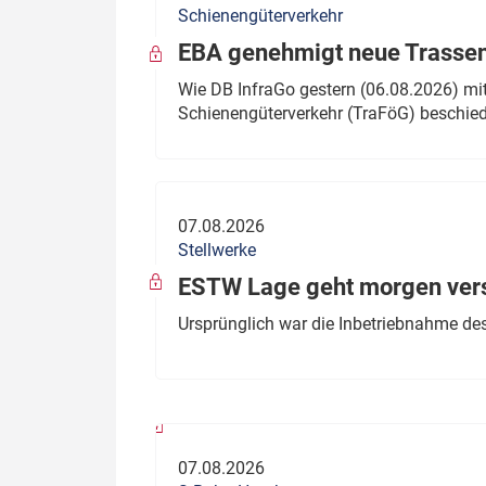
Schienengüterverkehr
Politik
Fahrzeuge
EBA genehmigt neue Trassen
Verbände: Wer spricht für
Infrastrukt
Wie DB InfraGo gestern (06.08.2026) mit
wen?
Schienengüterverkehr (TraFöG) beschie
ÖPNV
Marktplatz: Wer macht was?
Start-Up-Check
07.08.2026
Thema des Monats
Stellwerke
Dossier: Generalsanierung
ESTW Lage geht morgen versp
Dossier: ETCS
Ursprünglich war die Inbetriebnahme des
Dossier:
Stellwerksbesetzung
07.08.2026