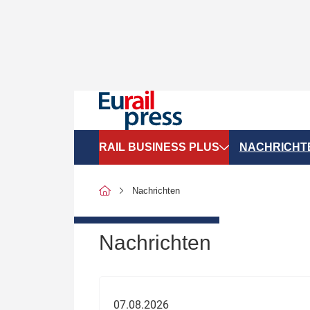
RAIL BUSINESS PLUS
NACHRICHT
Organigramme
Politik
Nachrichten
SGV-Marktdaten
Recht
SPNV-Marktdaten
Personen &
Nachrichten
Bilanzen
Unternehme
Recht
Betrieb & S
07.08.2026