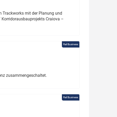
um Trackworks mit der Planung und
 Korridorausbauprojekts Craiova –
Rail Business
erenz zusammengeschaltet.
Rail Business