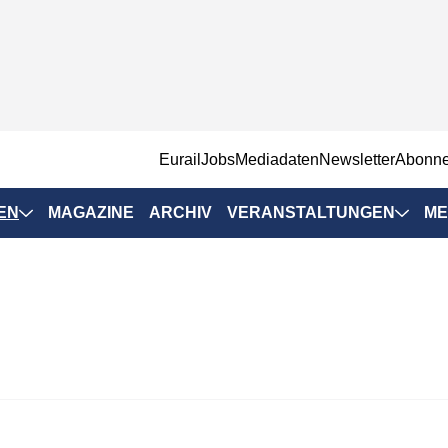
EurailJobs
Mediadaten
Newsletter
Abonn
EN
MAGAZINE
ARCHIV
VERANSTALTUNGEN
ME
Eurailpress-
Veranstaltungen
Rad-Schiene Tagung
 Positionen
IRSA 2025
n & Märkte
Branchentermine
ervices