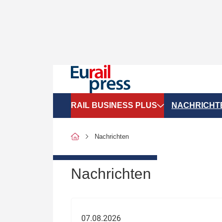
RAIL BUSINESS PLUS
NACHRICHT
Organigramme
Politik
Nachrichten
SGV-Marktdaten
Recht
SPNV-Marktdaten
Personen &
Nachrichten
Bilanzen
Unternehme
Recht
Betrieb & S
07.08.2026