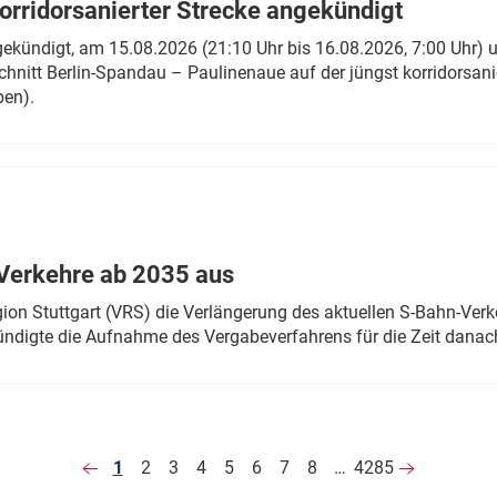
rridorsanierter Strecke angekündigt
gekündigt, am 15.08.2026 (21:10 Uhr bis 16.08.2026, 7:00 Uhr) 
hnitt Berlin-Spandau – Paulinenaue auf der jüngst korridorsan
ben).
Verkehre ab 2035 aus
n Stuttgart (VRS) die Verlängerung des aktuellen S-Bahn-Verk
ndigte die Aufnahme des Vergabeverfahrens für die Zeit danac
1
2
3
4
5
6
7
8
…
4285