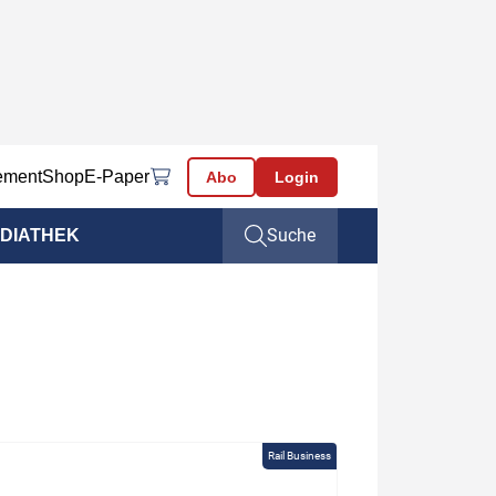
ement
Shop
E-Paper
Abo
Login
Suche
DIATHEK
Rail Business