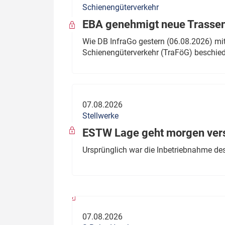
Schienengüterverkehr
Politik
Fahrzeuge
EBA genehmigt neue Trassen
Verbände: Wer spricht für
Infrastrukt
Wie DB InfraGo gestern (06.08.2026) mit
wen?
Schienengüterverkehr (TraFöG) beschie
ÖPNV
Marktplatz: Wer macht was?
Start-Up-Check
07.08.2026
Thema des Monats
Stellwerke
Dossier: Generalsanierung
ESTW Lage geht morgen versp
Dossier: ETCS
Ursprünglich war die Inbetriebnahme des
Dossier:
Stellwerksbesetzung
07.08.2026