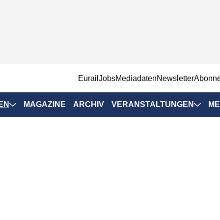
EurailJobs
Mediadaten
Newsletter
Abonn
EN
MAGAZINE
ARCHIV
VERANSTALTUNGEN
ME
Eurailpress-
Veranstaltungen
Rad-Schiene Tagung
 Positionen
IRSA 2025
n & Märkte
Branchentermine
ervices