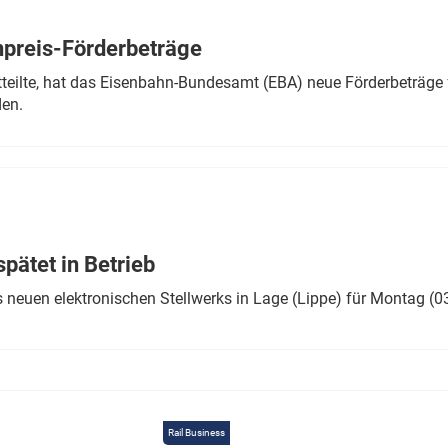
Eurailpress Career Boost
 & Komponenten
preis-Förderbeträge
ur & Ausrüstung
teilte, hat das Eisenbahn-Bundesamt (EBA) neue Förderbeträge 
den.
ätet in Betrieb
 neuen elektronischen Stellwerks in Lage (Lippe) für Montag (0
Rail Business