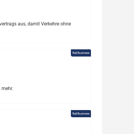
ertrags aus, damit Verkehre ohne
Rail Business
t mehr.
Rail Business