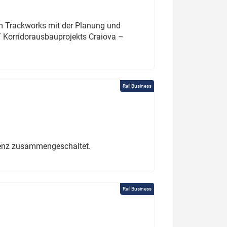
um Trackworks mit der Planung und
 Korridorausbauprojekts Craiova –
Rail Business
erenz zusammengeschaltet.
Rail Business