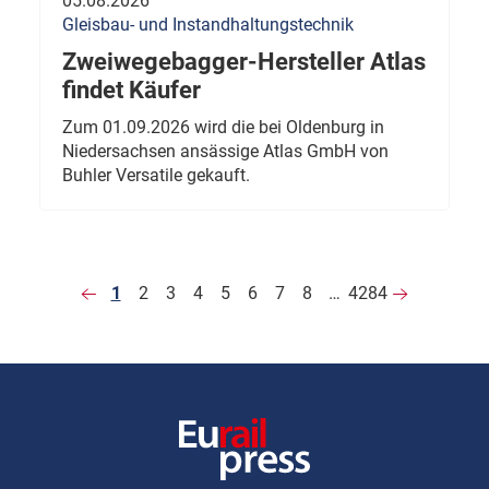
05.08.2026
Gleisbau- und Instandhaltungstechnik
Zweiwegebagger-Hersteller Atlas
findet Käufer
Zum 01.09.2026 wird die bei Oldenburg in
Niedersachsen ansässige Atlas GmbH von
Buhler Versatile gekauft.
1
2
3
4
5
6
7
8
…
4284