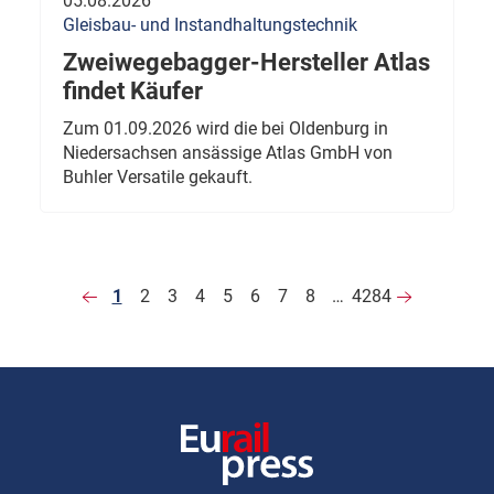
05.08.2026
Gleisbau- und Instandhaltungstechnik
Zweiwegebagger-Hersteller Atlas
findet Käufer
Zum 01.09.2026 wird die bei Oldenburg in
Niedersachsen ansässige Atlas GmbH von
Buhler Versatile gekauft.
1
2
3
4
5
6
7
8
…
4284