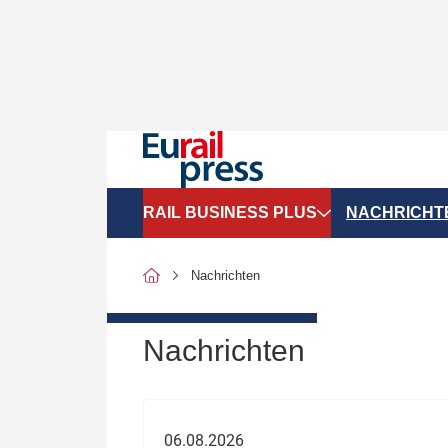
RAIL BUSINESS PLUS
NACHRICHT
Organigramme
Politik
Nachrichten
SGV-Marktdaten
Recht
SPNV-Marktdaten
Personen &
Nachrichten
Bilanzen
Unternehme
Recht
Betrieb & S
06.08.2026