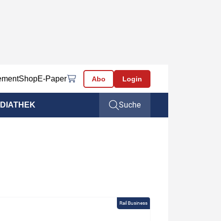
ement
Shop
E-Paper
Abo
Login
Suche
DIATHEK
Rail Business