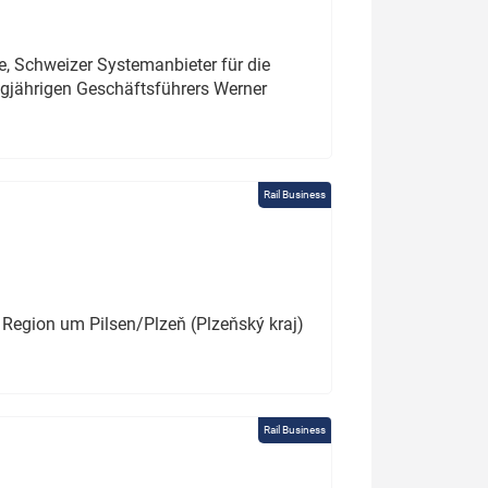
e, Schweizer Systemanbieter für die
angjährigen Geschäftsführers Werner
Rail Business
 Region um Pilsen/Plzeň (Plzeňský kraj)
Rail Business