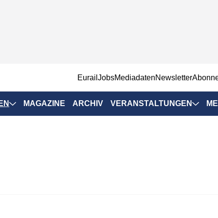
EurailJobs
Mediadaten
Newsletter
Abonn
EN
MAGAZINE
ARCHIV
VERANSTALTUNGEN
ME
Eurailpress-
Veranstaltungen
Rad-Schiene Tagung
 Positionen
IRSA 2025
n & Märkte
Branchentermine
ervices