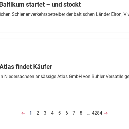
altikum startet – und stockt
chen Schienenverkehrsbetreiber der baltischen Länder Elron, V
tlas findet Käufer
in Niedersachsen ansässige Atlas GmbH von Buhler Versatile ge
1
2
3
4
5
6
7
8
…
4284