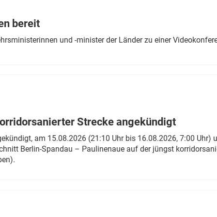
Eurailpress Career Boost
 & Komponenten
en bereit
ur & Ausrüstung
ehrsministerinnen und -minister der Länder zu einer Videokonf
rridorsanierter Strecke angekündigt
gekündigt, am 15.08.2026 (21:10 Uhr bis 16.08.2026, 7:00 Uhr) 
hnitt Berlin-Spandau – Paulinenaue auf der jüngst korridorsan
ben).