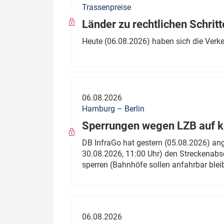
Trassenpreise
Politik
Fahrzeuge
Länder zu rechtlichen Schritt
Verbände: Wer spricht für
Infrastrukt
Heute (06.08.2026) haben sich die Verk
wen?
ÖPNV
Marktplatz: Wer macht was?
Start-Up-Check
06.08.2026
Thema des Monats
Hamburg – Berlin
Sperrungen wegen LZB auf ko
Dossier: Generalsanierung
DB InfraGo hat gestern (05.08.2026) an
Dossier: ETCS
30.08.2026, 11:00 Uhr) den Streckenabsc
sperren (Bahnhöfe sollen anfahrbar blei
Dossier:
Stellwerksbesetzung
06.08.2026