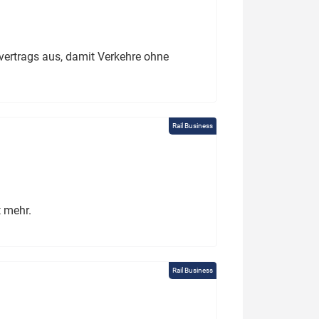
ertrags aus, damit Verkehre ohne
Rail Business
t mehr.
Rail Business