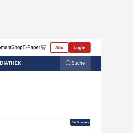
ement
Shop
E-Paper
Abo
Login
Suche
DIATHEK
Rail Business