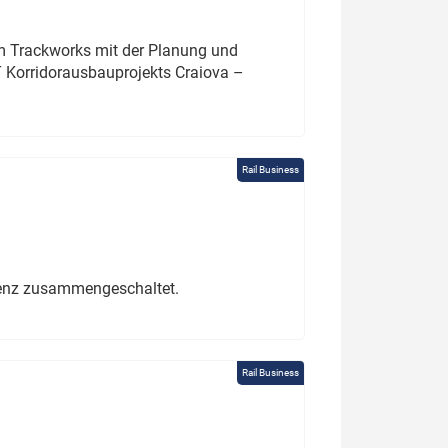
um Trackworks mit der Planung und
 Korridorausbauprojekts Craiova –
Rail Business
erenz zusammengeschaltet.
Rail Business