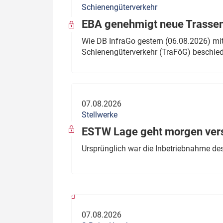
Schienengüterverkehr
Politik
Fahrzeuge
EBA genehmigt neue Trassen
Verbände: Wer spricht für
Infrastrukt
Wie DB InfraGo gestern (06.08.2026) mit
wen?
Schienengüterverkehr (TraFöG) beschie
ÖPNV
Marktplatz: Wer macht was?
Start-Up-Check
07.08.2026
Thema des Monats
Stellwerke
Dossier: Generalsanierung
ESTW Lage geht morgen versp
Dossier: ETCS
Ursprünglich war die Inbetriebnahme des
Dossier:
Stellwerksbesetzung
07.08.2026