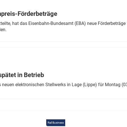
Eurailpress Career Boost
 & Komponenten
preis-Förderbeträge
ur & Ausrüstung
teilte, hat das Eisenbahn-Bundesamt (EBA) neue Förderbeträge 
den.
ätet in Betrieb
 neuen elektronischen Stellwerks in Lage (Lippe) für Montag (0
Rail Business