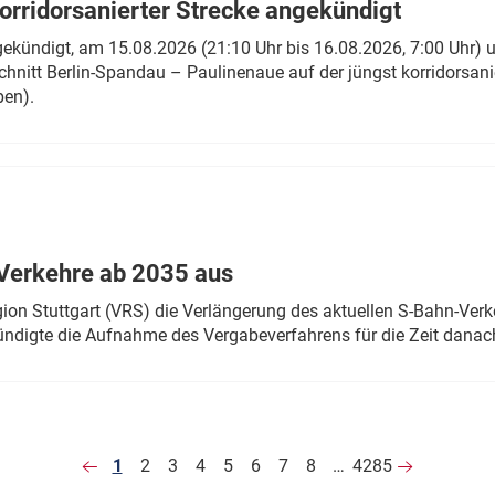
rridorsanierter Strecke angekündigt
gekündigt, am 15.08.2026 (21:10 Uhr bis 16.08.2026, 7:00 Uhr) 
hnitt Berlin-Spandau – Paulinenaue auf der jüngst korridorsan
ben).
Verkehre ab 2035 aus
n Stuttgart (VRS) die Verlängerung des aktuellen S-Bahn-Verk
ndigte die Aufnahme des Vergabeverfahrens für die Zeit danac
1
2
3
4
5
6
7
8
…
4285