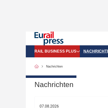
RAIL BUSINESS PLUS
NACHRICHT
Organigramme
Politik
Nachrichten
SGV-Marktdaten
Recht
SPNV-Marktdaten
Personen &
Nachrichten
Bilanzen
Unternehme
Recht
Betrieb & S
07.08.2026