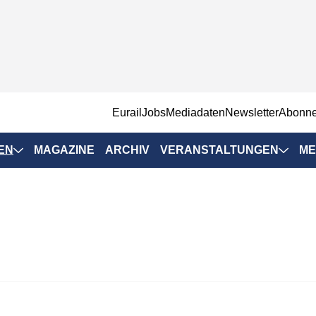
EurailJobs
Mediadaten
Newsletter
Abonn
EN
MAGAZINE
ARCHIV
VERANSTALTUNGEN
ME
Eurailpress-
Veranstaltungen
Rad-Schiene Tagung
 Positionen
IRSA 2025
n & Märkte
Branchentermine
ervices