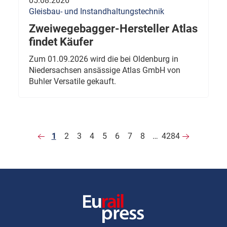
05.08.2026
Gleisbau- und Instandhaltungstechnik
Zweiwegebagger-Hersteller Atlas
findet Käufer
Zum 01.09.2026 wird die bei Oldenburg in
Niedersachsen ansässige Atlas GmbH von
Buhler Versatile gekauft.
1
2
3
4
5
6
7
8
…
4284