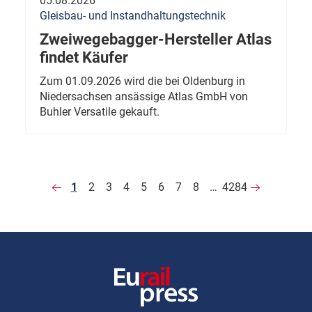
05.08.2026
Gleisbau- und Instandhaltungstechnik
Zweiwegebagger-Hersteller Atlas
findet Käufer
Zum 01.09.2026 wird die bei Oldenburg in
Niedersachsen ansässige Atlas GmbH von
Buhler Versatile gekauft.
1
2
3
4
5
6
7
8
…
4284