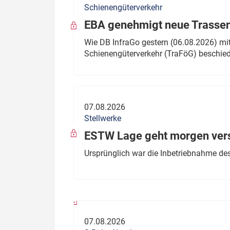
Schienengüterverkehr
Politik
Fahrzeuge
EBA genehmigt neue Trassen
Verbände: Wer spricht für
Infrastrukt
Wie DB InfraGo gestern (06.08.2026) mit
wen?
Schienengüterverkehr (TraFöG) beschie
ÖPNV
Marktplatz: Wer macht was?
Start-Up-Check
07.08.2026
Thema des Monats
Stellwerke
Dossier: Generalsanierung
ESTW Lage geht morgen versp
Dossier: ETCS
Ursprünglich war die Inbetriebnahme des
Dossier:
Stellwerksbesetzung
07.08.2026