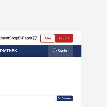
ement
Shop
E-Paper
Abo
Login
Suche
DIATHEK
Rail Business