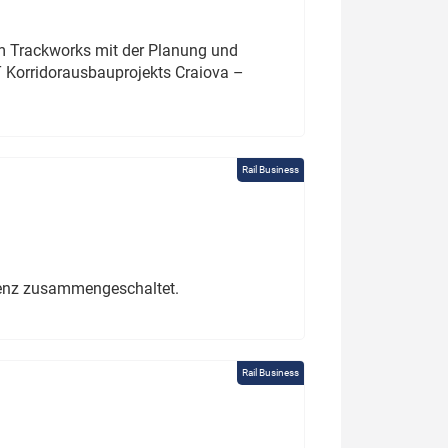
um Trackworks mit der Planung und
 Korridorausbauprojekts Craiova –
Rail Business
erenz zusammengeschaltet.
Rail Business