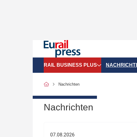
RAIL BUSINESS PLUS
NACHRICHT
Organigramme
Politik
Nachrichten
SGV-Marktdaten
Recht
SPNV-Marktdaten
Personen &
Nachrichten
Bilanzen
Unternehme
Recht
Betrieb & S
07.08.2026