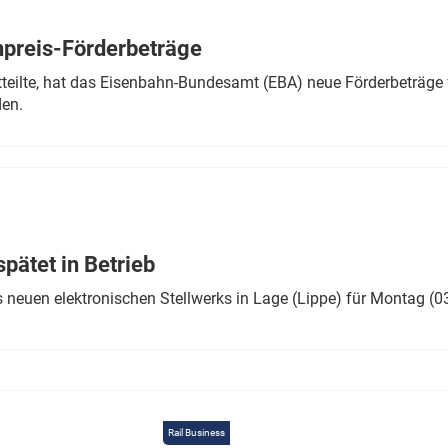
Eurailpress Career Boost
 & Komponenten
preis-Förderbeträge
ur & Ausrüstung
teilte, hat das Eisenbahn-Bundesamt (EBA) neue Förderbeträge 
den.
ätet in Betrieb
 neuen elektronischen Stellwerks in Lage (Lippe) für Montag (0
Rail Business