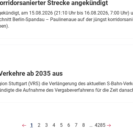
rridorsanierter Strecke angekündigt
gekündigt, am 15.08.2026 (21:10 Uhr bis 16.08.2026, 7:00 Uhr) 
hnitt Berlin-Spandau – Paulinenaue auf der jüngst korridorsan
ben).
Verkehre ab 2035 aus
n Stuttgart (VRS) die Verlängerung des aktuellen S-Bahn-Verk
ndigte die Aufnahme des Vergabeverfahrens für die Zeit danac
1
2
3
4
5
6
7
8
…
4285