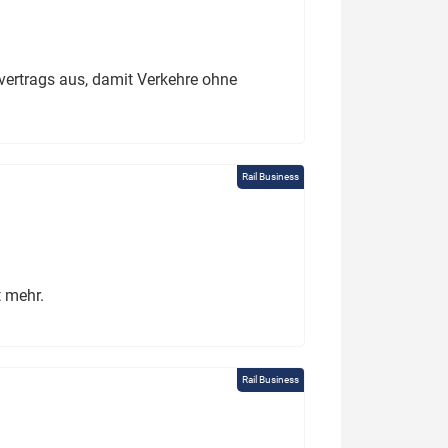
ertrags aus, damit Verkehre ohne
Rail Business
t mehr.
Rail Business