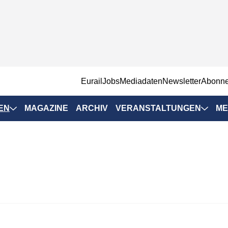
EurailJobs
Mediadaten
Newsletter
Abonn
EN
MAGAZINE
ARCHIV
VERANSTALTUNGEN
ME
Eurailpress-
Veranstaltungen
Rad-Schiene Tagung
 Positionen
IRSA 2025
n & Märkte
Branchentermine
ervices