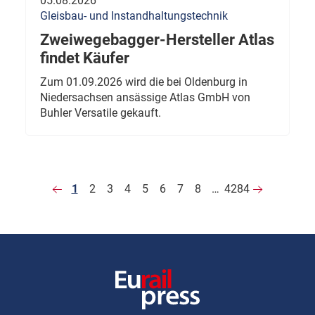
05.08.2026
Gleisbau- und Instandhaltungstechnik
Zweiwegebagger-Hersteller Atlas
findet Käufer
Zum 01.09.2026 wird die bei Oldenburg in
Niedersachsen ansässige Atlas GmbH von
Buhler Versatile gekauft.
1
2
3
4
5
6
7
8
…
4284