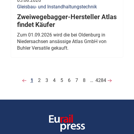
05.08.2026
Gleisbau- und Instandhaltungstechnik
Zweiwegebagger-Hersteller Atlas
findet Käufer
Zum 01.09.2026 wird die bei Oldenburg in
Niedersachsen ansässige Atlas GmbH von
Buhler Versatile gekauft.
1
2
3
4
5
6
7
8
…
4284