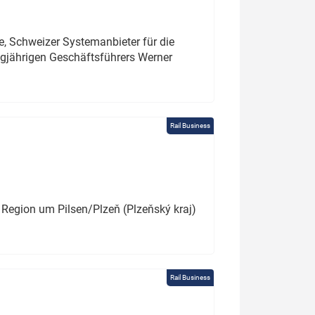
e, Schweizer Systemanbieter für die
angjährigen Geschäftsführers Werner
Rail Business
 Region um Pilsen/Plzeň (Plzeňský kraj)
Rail Business