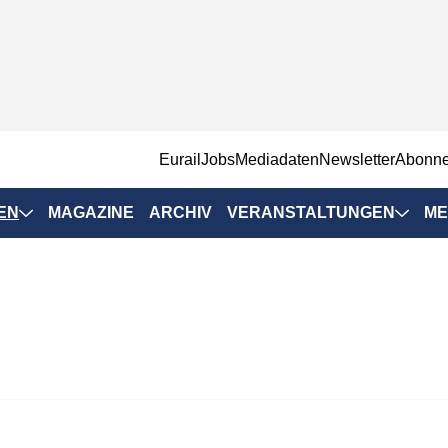
EurailJobs
Mediadaten
Newsletter
Abonn
EN
MAGAZINE
ARCHIV
VERANSTALTUNGEN
ME
Eurailpress-
Veranstaltungen
Rad-Schiene Tagung
 Positionen
IRSA 2025
n & Märkte
Branchentermine
ervices