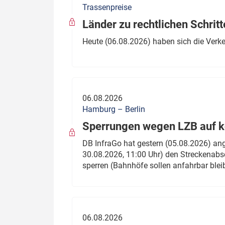
Trassenpreise
Politik
Fahrzeuge
Länder zu rechtlichen Schritt
Verbände: Wer spricht für
Infrastrukt
Heute (06.08.2026) haben sich die Verk
wen?
ÖPNV
Marktplatz: Wer macht was?
Start-Up-Check
06.08.2026
Thema des Monats
Hamburg – Berlin
Sperrungen wegen LZB auf ko
Dossier: Generalsanierung
DB InfraGo hat gestern (05.08.2026) an
Dossier: ETCS
30.08.2026, 11:00 Uhr) den Streckenabsc
sperren (Bahnhöfe sollen anfahrbar blei
Dossier:
Stellwerksbesetzung
06.08.2026