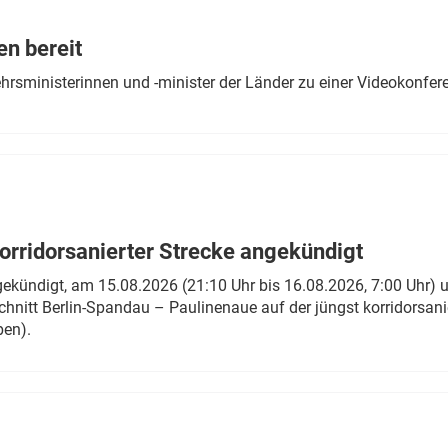
Eurailpress Career Boost
 & Komponenten
en bereit
ur & Ausrüstung
ehrsministerinnen und -minister der Länder zu einer Videokonf
rridorsanierter Strecke angekündigt
gekündigt, am 15.08.2026 (21:10 Uhr bis 16.08.2026, 7:00 Uhr) 
hnitt Berlin-Spandau – Paulinenaue auf der jüngst korridorsan
ben).