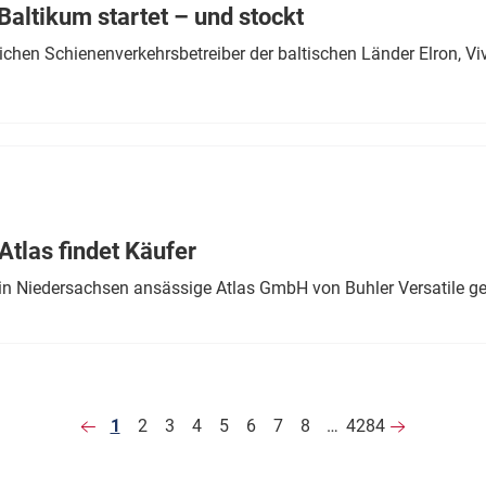
altikum startet – und stockt
chen Schienenverkehrsbetreiber der baltischen Länder Elron, V
tlas findet Käufer
in Niedersachsen ansässige Atlas GmbH von Buhler Versatile ge
1
2
3
4
5
6
7
8
…
4284