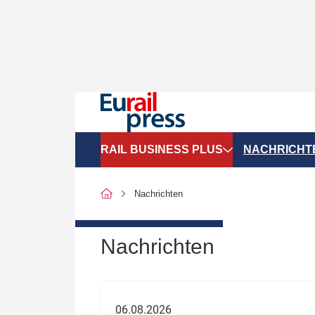
RAIL BUSINESS PLUS
NACHRICHT
Organigramme
Politik
Nachrichten
SGV-Marktdaten
Recht
SPNV-Marktdaten
Personen &
Nachrichten
Bilanzen
Unternehme
Recht
Betrieb & S
06.08.2026