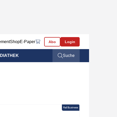
ement
Shop
E-Paper
Abo
Login
Suche
DIATHEK
Rail Business