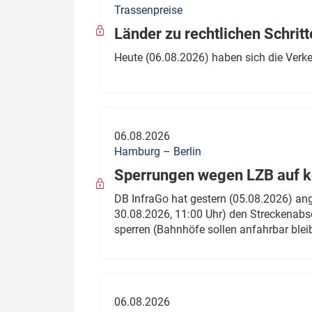
Trassenpreise
Politik
Fahrzeuge
Länder zu rechtlichen Schritt
Verbände: Wer spricht für
Infrastrukt
Heute (06.08.2026) haben sich die Verk
wen?
ÖPNV
Marktplatz: Wer macht was?
Start-Up-Check
06.08.2026
Thema des Monats
Hamburg – Berlin
Sperrungen wegen LZB auf ko
Dossier: Generalsanierung
DB InfraGo hat gestern (05.08.2026) an
Dossier: ETCS
30.08.2026, 11:00 Uhr) den Streckenabsc
sperren (Bahnhöfe sollen anfahrbar blei
Dossier:
Stellwerksbesetzung
06.08.2026