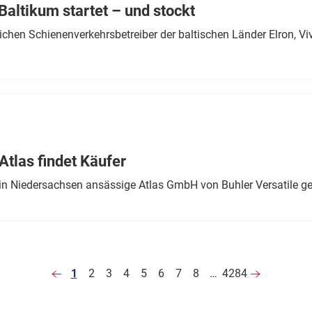
altikum startet – und stockt
chen Schienenverkehrsbetreiber der baltischen Länder Elron, V
tlas findet Käufer
in Niedersachsen ansässige Atlas GmbH von Buhler Versatile ge
1
2
3
4
5
6
7
8
…
4284