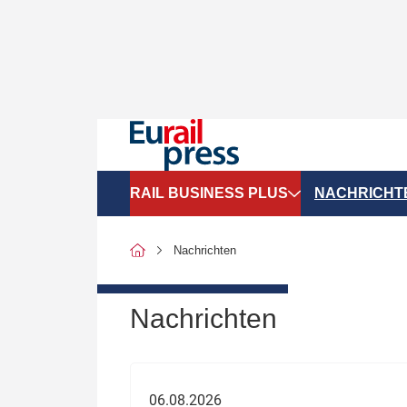
RAIL BUSINESS PLUS
NACHRICHT
Organigramme
Politik
Nachrichten
SGV-Marktdaten
Recht
SPNV-Marktdaten
Personen &
Nachrichten
Bilanzen
Unternehme
Recht
Betrieb & S
06.08.2026