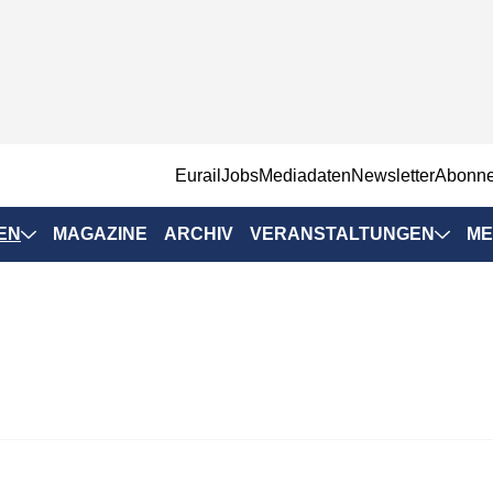
EurailJobs
Mediadaten
Newsletter
Abonn
EN
MAGAZINE
ARCHIV
VERANSTALTUNGEN
ME
Eurailpress-
Veranstaltungen
Rad-Schiene Tagung
 Positionen
IRSA 2025
n & Märkte
Branchentermine
ervices