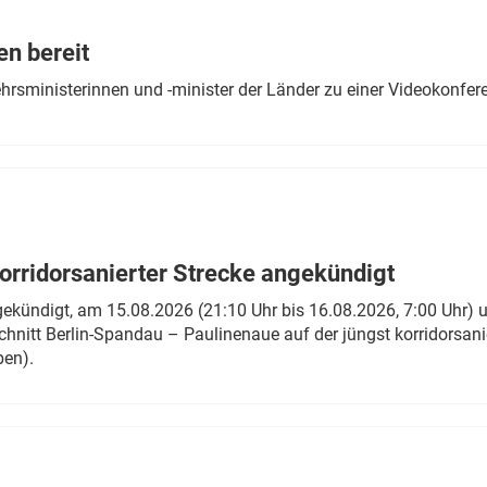
Eurailpress Career Boost
 & Komponenten
en bereit
ur & Ausrüstung
ehrsministerinnen und -minister der Länder zu einer Videokonf
rridorsanierter Strecke angekündigt
gekündigt, am 15.08.2026 (21:10 Uhr bis 16.08.2026, 7:00 Uhr) 
hnitt Berlin-Spandau – Paulinenaue auf der jüngst korridorsan
ben).