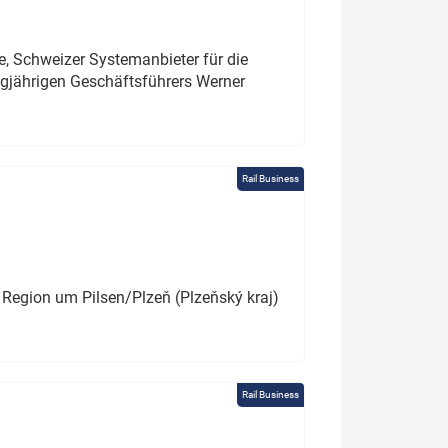
e, Schweizer Systemanbieter für die
angjährigen Geschäftsführers Werner
Rail Business
 Region um Pilsen/Plzeň (Plzeňský kraj)
Rail Business